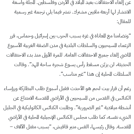
عن إلغاء الاحتفالات بعيد الميلاد في الأردن وفلسطين. المجلة واسعة
الانتشار لها أربعة ملايين مشترك. ننشر فيما يلي ترجمة غير رسمية
للمقال:
“وتضامنا مع المعاناة في غزة بسبب الحرب بين إسرائيل وحماس، قرر
الزعماء المسيحيون والسلطات البلدية في مدن الضفة الغربية الأسبوع
الماضي إلغاء جميع الاحتفالات العامة. للمرة الأولى منذ بدء الاحتفالات
الحديثة، لن يزيّن مسقط رأس يسوع شجرة ساحة المهد”. وقالت
السلطات المحلية إن هذا “غير مناسب”.
رغم أن قرار بيت لحم هو الأحدث فقبل أسبوع طلب البطاركة ورؤساء
الكنائس في القدس من المسيحيين في الأراضي المقدسة الامتناع عن
أنشطة ميلادية “غير الضرورية”. وطلبت الكنائس الكاثوليكية في الجليل
الشيء نفسه، كما طلب مجلس الكنائس الإنجيلية المحلية في الأراضي
المقدسة. وقال رئيسها، القس منير قاقيش، “بسبب مقتل الآلاف –