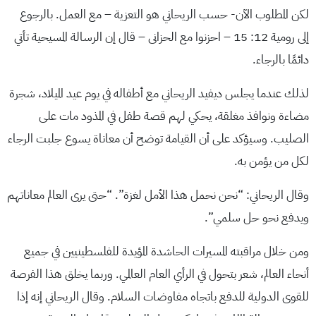
لكن المطلوب الآن- حسب الريحاني هو التعزية – مع العمل. بالرجوع
إلى رومية 12: 15 – احزنوا مع الحزانى – قال إن الرسالة المسيحية تأتي
دائمًا بالرجاء.
لذلك عندما يجلس ديفيد الريحاني مع أطفاله في يوم عيد الميلاد، شجرة
مضاءة ونوافذ مغلقة، يحكي لهم قصة طفل في المذود مات على
الصليب. وسيؤكد على أن القيامة توضح أن معاناة يسوع جلبت الرجاء
لكل من يؤمن به.
وقال الريحاني: “نحن نحمل هذا الأمل لغزة”. “حتى يرى العالم معاناتهم
ويدفع نحو حل سلمي”.
ومن خلال مراقبته المسيرات الحاشدة المؤيدة للفلسطينيين في جميع
أنحاء العالم، شعر بتحول في الرأي العام العالمي. وربما يخلق هذا الفرصة
للقوى الدولية للدفع باتجاه مفاوضات السلام. وقال الريحاني إنه إذا