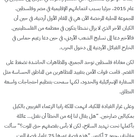
عام 2015، جزئيا بسبب انتماءاتهم الإقليمية في مصر وفلسطين.
المجموعة المحلية المرخصة الآن هي في المقام الأول أردنية، في حين أن
الكيان الآخر الذي لا يزال نشطا يتكون في معظمه من الفلسطينيين.
فالأخير دعا إلى تسليح الشعب الأردني، في حين دعا زعيم حماس في
الخارج القبائل الأردنية إلى دخول الحرب.
لكن معاناة فلسطين توحد الجميع، والمظاهرات الحاشدة تضغط على
القصر. قامت قوات الأمن بتقييد المتظاهرين من المناطق الحساسة مثل
السفارة الإسرائيلية والحدود، لكنها سمحت بتنظيم احتجاجات واسعة
النطاق.
وعلى غرار القيادة الملكية، اتهمت الملكة رانيا الزعماء الغربيين بالكيل
بمكيالين صارخين. “هل يقال لنا إنه من الخطأ أن نقتل… عائلة
بأكملها تحت تهديد السلاح، لكن لا بأس بقصفهم حتى الموت؟” سألت
مقارنة بهجوم 7 أكتوبر. “هذه قصة عمرها 75 عاما، قصة الموت