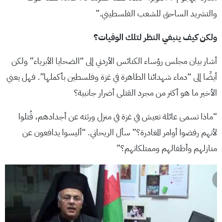
والتشريد الساحق للشعب الفلسطيني.”
ولكن كيف ينبغي النظر لتلك الوفيات؟
أشار بيان مجلس رؤساء الكنائس الأردني إلى “الضحايا الأبرياء” ولكن
أيضًا إلى “دماء شهدائنا الطاهرة في غزة وفلسطين بأكملها”. فهل يعني
الأخير ما هو أكثر من مجرد القتلى أضرار جانبية؟
“ماذا تسمى عائلة تعيش في غزة في منزل ورثته عن أجدادهم، قُتلوا
لأنهم رفضوا أوامر المغادرة؟” سأل الريحاني. “أليسوا يدافعون عن
منازلهم وأطفالهم وممتلكاتهم؟”