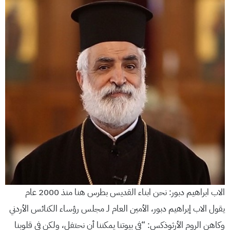
الاب ابراهيم دبور: نحن ابناء القديس بطرس هنا منذ 2000 عام
يقول الاب إبراهيم دبور، الأمين العام لـ مجلس رؤساء الكنائس الأردني
وكاهن الروم الأرثوذكس: “في بيوتنا يمكننا أن نحتفل، ولكن في قلوبنا