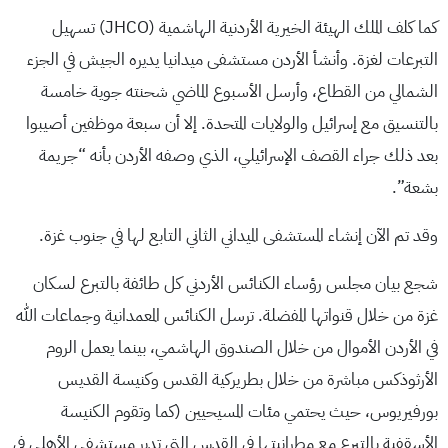
كما كلف الملك الهيئة الخيرية الأردنية الهاشمية (JHCO) تسهيل
التبرعات لغزة. وأنشأ الأردن مستشفى ميدانيا يديره الجيش في الجزء
الشمالي من القطاع، وأرسل الأسبوع الماضي شحنته جوية خامسة
بالتنسيق مع إسرائيل والولايات المتحدة. إلا أن سبعة موظفين أصيبوا
بعد ذلك جراء القصف الإسرائيلي، الذي وصفه الأردن بأنه “جريمة
بشعة”.
وقد تم الآن إنشاء المستشفى الميداني الثاني التابع لها في جنوب غزة.
شجع بيان مجلس رؤساء الكنائس الأردني كل طائفة بالتبرع لسكان
غزة من خلال قنواتها المفضلة. ترسل الكنائس المعمدانية وجماعات الله
في الأردن الأموال من خلال الصندوق الهاشمي، بينما يعمل الروم
الأرثوذكس مباشرة من خلال بطريركية القدس وكنيسة القديس
بورفيريوس، حيث يحتمي مئات المسيحيين (كما وتقوم الكنيسة
الأسقفية بالتبرع مع مطرانيتها في القدس التي تدير مستشفى الأهلي في