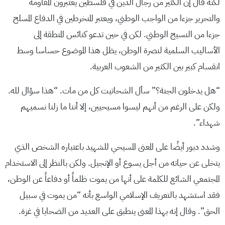
لكنه قال إن الكثير من رجال الدين في فلسطين يعتبرون المقاومة
والتحرير جزءا من الواجب الوطني، ويعتبر المنخرطين في الدفاع المسلح
جزءا من النسيج الوطني. لكن في حين تدعو كنائس المنطقة إلى
الأساليب السلمية لنصرة الوطن، يظل هذا الموضوع حساسا وسط
انقسام كبير بين الكثير من الشعوب العربية.
“هل يدخلون الجنة؟” سأل الشحاتيت كل من مات. “هذا سؤال لله.
ولكن على الرغم من أنهم ليسوا مسيحيين، إلا أننا ما زلنا نسميهم
شهداء”.
وشدد دبور أيضًا على المعنى المسيحي للشهيد باعتباره الشخص الذي
يتخلى عن حياته من أجل يسوع أو الإنجيل. ولكن بالنظر إلى الاستخدام
المجتمعي الشائع للكلمة على أنها من يموت ظلماً أو دفاعاً عن الوطن،
فقد استشهد بالتعريف الإسلامي الواسع بأنه “من يموت في سبيل
الحق”. وقال إنه بهذا المعنى ينطبق على العديد من الضحايا في غزة.