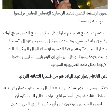
صورة ارشيفية للقس ديفيد الريحاني: الإنجيلين المحليين يرفضوا
الصهيونية المسيحية
واستشهد بمقطع فيديو تم تداوله على نطاق واسع للقس جريج لوك،
المقيم في ولاية تينيسي، وهو يدعو إسرائيل إلى تحويل غزة إلى “ساحة
انتظار للسيارات” وتفجير قبة الصخرة لإفساح المجال للهيكل الثالث
والبدء بعودة يسوع. وقال الريحاني إن الإنجيليين المحليين يرفضوا
الارتباط بمثل هذه الصهيونية المسيحية.
لكن الالتزام بقرار عيد الميلاد هو من قضايا الثقافة الأردنية
يتذكر الريحاني، الذي نشأ على بعد 10 أميال شمال غرب عمان في مدينة
السلط التقليدية، وهي أحد مواقع التراث العالمي لليونسكو، أن
المسلمين والمسيحيين يترددون على أي حفل زفاف في الحي – دون