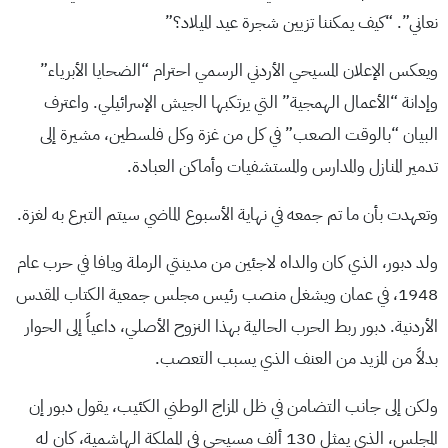
نعاني”. “كيف يمكننا تزيين شجرة عيد الميلاد؟”
ويعكس الإعلان المسيحي الأردني الرسمي احترام “الضحايا الأبرياء”
وإدانة “الأعمال الهمجية” التي يرتكبها الجيش الإسرائيلي. واعترف
البيان “بالوقت الصعب” في كل من غزة وكل فلسطين، مشيرة إلى
تدمير المنازل والمدارس والمستشفيات وأماكن العبادة.
وتعهدت بأن ما تم جمعه في نهاية الأسبوع الماضي سيتم التبرع به لغزة.
ولد دبور، الذي كان والداه لاجئين من مدينتي الرملة ويافا في حرب عام
1948، في عمان ويشغل منصب رئيس مجلس جمعية الكتاب المقدس
الأردنية. دبور ربط الحرب الحالية بهذا النزوح الأصلي، داعياً إلى الحوار
بدلاً من المزيد من العنف الذي يسبب التعصب.
ولكن إلى جانب التضامن في ظل المزاج الوطني الكئيب، يقول دبور إن
المجلس، الذي يمثل 130 ألف مسيحي في المملكة الهاشمية، كان له