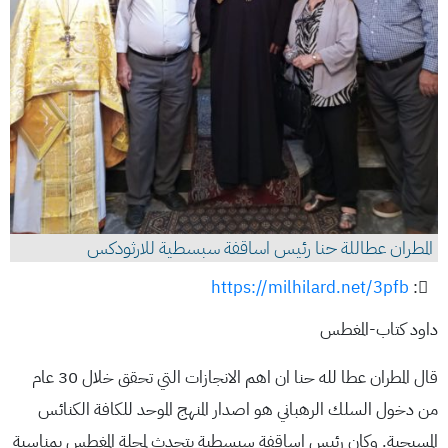
المطران عطاللة حنا رئيس اساقفة سبسطية للارثودكس
https://milhilard.net/3pfb
:
داود كتاب-المغطس
قال المطران عطا لله حنا ان اهم الانجازات التي تحقق خلال 30 عام
من دخول السلك الرهباني هو اصدار المنهج الموحد للكافة الكنائس
المسيحية. وكان رئيس اساقفة سبسطية يتحدث لمجلة المغطس بمناسبة