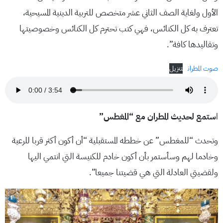
الأول ولغاية الصف الثاني عشر متخصص للتربية الدينية المسيحية،
تعترف به كل الكنائس، فهي كتب تحترم كل الكنائس وخصوصيتها
وتقاليدها كافة”.
صوت المطران
تنزيل
ا
ستمع لحديث المطران مع “المغطس”
وتحدث “للمغطس” عن خططه المستقبلية “أن أكون أكثر قربا للرعية
وخادما لهم وسأستمر بأن أكون خادم للكنيسة التي انتمي اليها
ولقضيتي العادلة التي هي قضيتنا جميعا”.