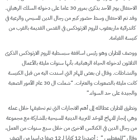
الاحتفال يوم الأحد بذكرى بمرور 30 عاما على دخوله السلك الرهباني.
وقد تم الاحتفال وسط حضور كبير من رجال الدين المسيحي والرعية في
كاتدرائية ماريعقوب للروم الارثوذكس في القدس القديمة بالقرب من
كنيسة القيامة.
ووصف المطران وهو رئيس اساقفة سبسطية للروم الارثوذكس الذكرى
الثلاثون لدخوله الحياة الرهبانية، بأنها سنوات مليئة بالأعمال
والنشاطات. وقال ان بعض المهام التي اسندت اليه من قبل الكنيسة
كانت مليئة بالصعوبات والعثرات. “شملت ال 30 عام الأمور الصعبة
والجيدة على حد السواء.”
وتطرق المطران عطالله إلى أهم الانجازات التي تم تحقيقها خلال عمله
وهي إنجاز المنهاج الموحّد للتربية الدينية المسيحية بالمشاركة مع مجموعة
من رجال الدين في الكنائس الاخرى من خلال سبع سنوات من العمل،
وقال “للمغطس ” : أصدرنا 12 كتابا لـ 12 صفا دراسيا من الصف