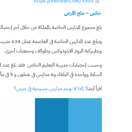
https://milhilard.net/53o3
:
خاص – ملح الأرض
بلغ مجموع المدارس الخاصة بالمملكة من خلال آخر إحصائية لوزارة التربية والتعليم 1,460 مدرسة من بينها 68
وبطريركية الروم الارثوذوكس وطوائف وجمعيات أخرى.
السلط وواحدة في البلقاء و6 مدارس في عجلون و 5 في مأدبا و 3 في الكرك.
اقرأ أيضا:
لماذا لا توجد مدارس مسيحية في جرش؟