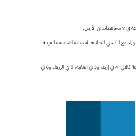
للاتينية والطائفة المعمدانية والمجمع الكنسي للطائفة الانجيلية الاسقفيه العربية
وحسب إحصئيات مديرية التعليم الخاص فقد بلغ عدد المدارس الخاصة في المحافظات 826 مدرسة منها 36 مدرسة مسيحية موزعة كالآتي: 4 في إربد، و3 في العقبة، 8 في الزرقاء و6 في