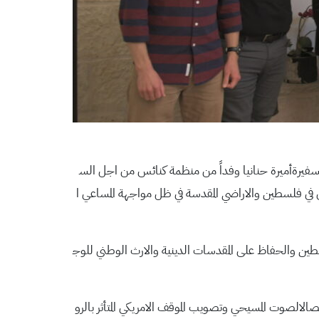
السفيرةأميرة حنانيا وفداً من منظمة كنائس من اجل الس
حي في فلسطين والاراضي المقدسة في ظل مواجهة المساعي ا
ن والحفاظ على المقدسات الدينية والارث الوطني للوج
صالالصوت المسيحي وتصويب الموقف الامريكي المتأثر بالرو