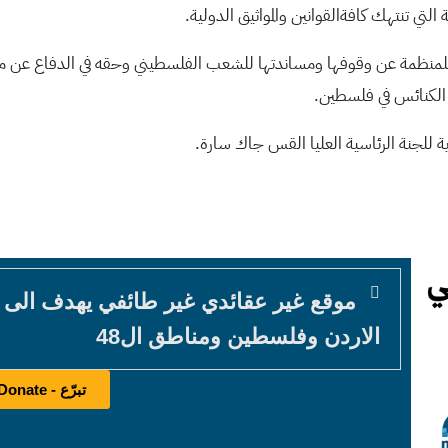
 التي تنتهك كافةالقوانين والمواثيق الدولية.
 للمنظمة عن وقوفها ومساندتها للشعب الفلسطيني وحقه في الدفاع عن مق
ة الكنائس في فلسطين.
ة للجنة الرئاسية العليا القس جاك سارة.
موقع غير عقائدي غير طائفي يهدف الى
الاردن وفلسطين ومناطق ال48
تبرّع - Donate