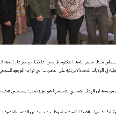
فلسطين ممثلة بعضو اللجنة الدكتورة ڤارسين أغابيكيان ومدير عام اللجنة 
ية في الولايات المتحدةالأمريكية على التحديات التي تواجه الوجود المسي
، موضحة ان الهدف الاساسي لتأسيسها هو تعزيز صمود المسيحيين فيفلسطي
ئيلية ودعمها للقضية الفلسطينية، وطالبت بالمزيد من الدعم والمناصرة لإي