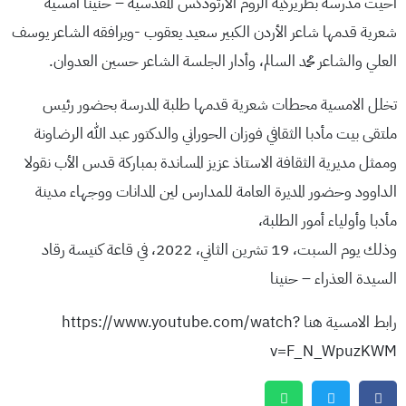
أحيت مدرسة بطريركية الروم الأرثوذكس المقدسية – حنينا أمسية
شعرية قدمها شاعر الأردن الكبير سعيد يعقوب -ويرافقه الشاعر يوسف
العلي والشاعر محمد السالم، وأدار الجلسة الشاعر حسين العدوان.
تخلل الامسية محطات شعرية قدمها طلبة المدرسة بحضور رئيس
ملتقى بيت مأدبا الثقافي فوزان الحوراني والدكتور عبد الله الرضاونة
وممثل مديرية الثقافة الاستاذ عزيز المساندة بمباركة قدس الأب نقولا
الداوود وحضور المديرة العامة للمدارس لين المدانات ووجهاء مدينة
مأدبا وأولياء أمور الطلبة،
وذلك يوم السبت، 19 تشرين الثاني، 2022، في قاعة كنيسة رقاد
السيدة العذراء – حنينا
رابط الامسية هنا https://www.youtube.com/watch?
v=F_N_WpuzKWM