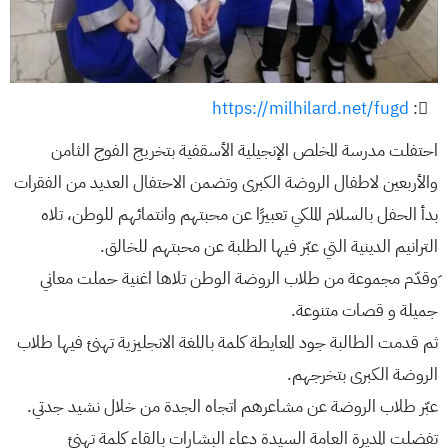
https://milhilard.net/fugd
:
احتفلت مدرسة المخلص الإنجيلية الأسقفية بتخريج الفوج الثامن
والأربعين لاطفال الروضة الكبرى وتضمن الاحتفال العديد من الفقرات
بدأ الحفل بالسلام الملكي تعبيرًا عن محبتهم وانتمائهم للوطن، تلاه
الترانيم الدينية التي عبّر فيها الطلبة عن محبتهم للخالق.
َوقدّم مجموعة من طلاب الروضة الوطن تلاها اغنية حملت معاني
جميلة و قصات متنوعة.
ثم قدمت الطالبة جود المعايطة كلمة باللغة الانجليزية تهنئ فيها طلاب
الروضة الكبرى بتخرجهم.
عبّر طلاب الروضة عن مشاعرهم اتجاه الجدة من خلال نشيد جدتي.
تفضلت المديرة العامة السيدة دعاء البشارات بالقاء كلمة تهنئ