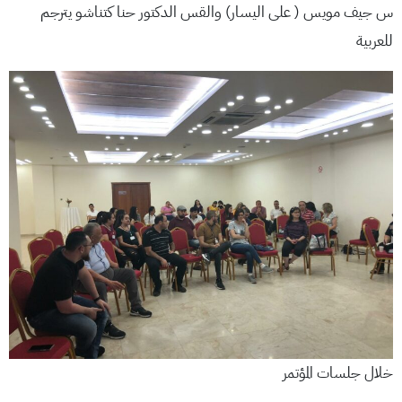
س جيف مويس ( على اليسار) والقس الدكتور حنا كتناشو يترجم
للعربية
خلال جلسات المؤتمر