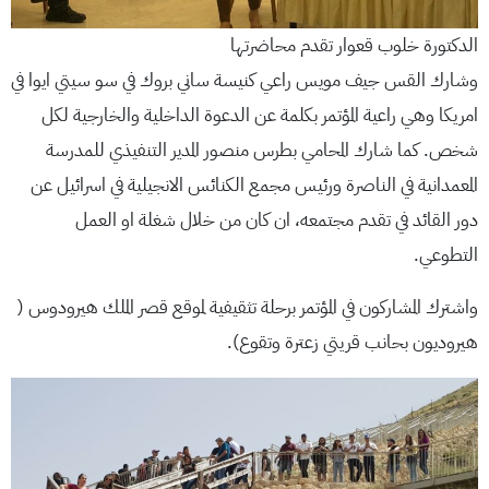
الدكتورة خلوب قعوار تقدم محاضرتها
وشارك القس جيف مويس راعي كنيسة ساني بروك في سو سيتي ايوا في
امريكا وهي راعية المؤتمر بكلمة عن الدعوة الداخلية والخارجية لكل
شخص. كما شارك المحامي بطرس منصور المدير التنفيذي للمدرسة
المعمدانية في الناصرة ورئيس مجمع الكنائس الانجيلية في اسرائيل عن
دور القائد في تقدم مجتمعه، ان كان من خلال شغلة او العمل
التطوعي.
واشترك المشاركون في المؤتمر برحلة تثقيفية لموقع قصر الملك هيرودوس (
هيروديون بحانب قريتي زعترة وتقوع).