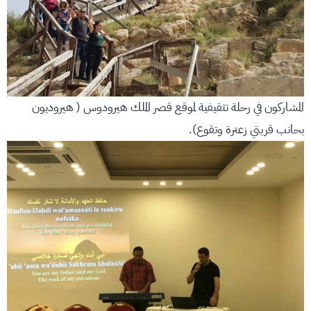
المشاركون في رحلة تثقيفية لموقع قصر الملك هيرودوس ( هيروديون
بحانب قريتي زعترة وتقوع).