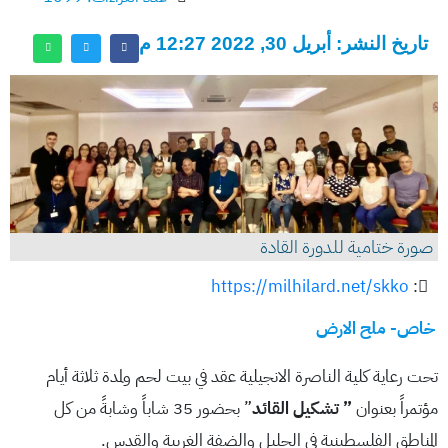
تاريخ النشر: أبريل 30, 2022 12:27 م
صورة ختامية للدورة القادة
https://milhilard.net/skko
:
خاص- ملح الارض
تحت رعاية كلية الناصرة الانجيلية عقد في بيت لحم ولمدة ثلاثة أيام
مؤتمراً بعنوان
” تشكيل القائد
” بحضور 35 شاباً وشابةً من كل
المناطق الفلسطينية في الجليل والضفة الغربية والقدس.