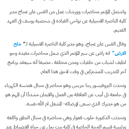
واشتمل المؤتمر محاضرات وورشات عمل من القس عازر عجاج مدير
كلية الناصرة الانجيلية عن نواحي القيادة في شخصية يوسف في العهد
القديم.
وقال القس عازر عجاج، وهو مدير كلية الناصرة الانجيلية لـ
“
ملح
الارض”
انه راض عن سير المؤتمر الذي شمل محاضرات مفيدة وجو
لطيف لشباب من خلفيات ومدن مختلفة ، مضيفا أنه سيعقد برنامج
آخر للتدريب للمشتركين في وقت لاحق هذا العام.
وتحدث البروفيسور رجا جريس وهو محاضر في مجال هندسة الكهرباء
في جامعة تل أبيب عن العلاقة بين العمل والايمان مشددًا أن المهم هو
من هو مديرك الذي تسعى لإرضائه- المشغل ام الله نفسه.
وتحدثت الدكتورة خلوب قعوار وهي محاضرة في مجال النطق واللغة
ورئيسة قسم التربية الخاصة في كلية بيت بيرل عن حياة الانضباط عند