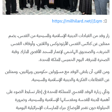
https://milhilard.net/j1qm
:
زار وفد من القيادات الدينية الإسلامية والمسيحية من القدس، يضم
ممثلين عن كنائس القدس الأرثوذوكس واللاتين، وأوقاف القدس
الشريف، والصندوق الهاشمي لإعمار المسجد الأقصى المبارك وقبة
الصخرة المشرفة، اليوم الخميس المملكة المتحدة.
ومن المقرر، أن يلتقي الوفد مع مسؤولين حكوميين وبرلمانيين، وممثلين
عن القطاعات الفكرية والدينية الإسلامية والمسيحية.
وتأتي زيارة الوفد المقدسي للمملكة المتحدة في إطار تسليط الضوء على
أهمية المدينة المقدسة ومقدساتها الإسلامية والمسيحية، وضرورة
الحيلولة دون تفجر الأوضاع جراء الممارسات الإسرائيلية اليومية