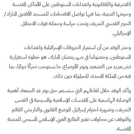
اللاشرعية واللاقانونية واعتداءات المستوطنين على الأماكن المقدسة
وحرمتها الدينية، بما فيها تواصل الاقتحامات للمسجد الأقصى المبارك/
الحرم القدسي الشريف وتحت حراسة وحماية قوات الاحتلال
الإسرائيلي.
وحذر الوفد من أن استمرار الخروقات الإسرائيلية واعتداءات
المستوطنين، وخصوصًا في شهر رمضان المبارك، هو خطوة استفزازية
تنذر بمزيد من التصعيد وتوتر الأوضاع، ما يستوجب تحركًا دوليًا، بما
فيه من المملكة المتحدة، للحيلولة دون ذلك.
وأكد الوفد خلال لقاءاتهم التي ستستمر حتى يوم غد الجمعة، أهمية
الوصاية الهاشمية على المقدسات الإسلامية والمسيحية في القدس
الشريف، وضرورة احترام إسرائيل للوضع القانوني والتاريخي القائم
والتوقف عن محاولات تغيير الطابع العربي الإسلامي المسيحي للمدينة
المقدسة.