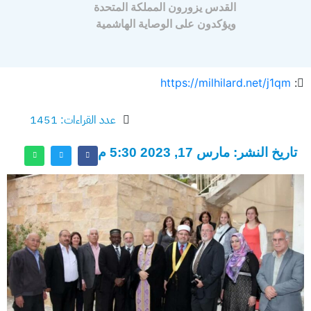
القدس يزورون المملكة المتحدة
ويؤكدون على الوصاية الهاشمية
https://milhilard.net/j1qm
:
عدد القراءات: 1451
تاريخ النشر: مارس 17, 2023 5:30 م