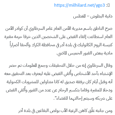
https://milhilard.net/ygo3
:
دانية البطوش – المغطس
صرح الناطق باسم مديرية الأمن العام عامر السرطاوي أن كوادر الأمن
العام استطاعت إلقاء القبض على الشخصين الذين خرقا حرمة مقبرة
كنيسة الروم الكاثوليك في بلدة أدر في محافظة الكرك وألحقا أضراراً
مادية ببعض القبور الخميس الماضي.
وقال السرطاوي إنه من خلال التحقيقات وجمع المعلومات تم حصر
الإشتباه بأحد الأشخاص وأُلقي القبض عليه ليعترف بعد التحقيق معه
أنه وقبل أيام كان برفقة صديق له كانا متناولين للمشروبات الكحولية
ودخلا للمقبرة وقاما بتكسير الرخام عن عدد من القبور وأُلقي القبض
على شريكه وسيتم إحالتهما للقضاء”.
ومن جانبه علّق كاهن الرعية الأب بولص البقاعين في بلدة أدر