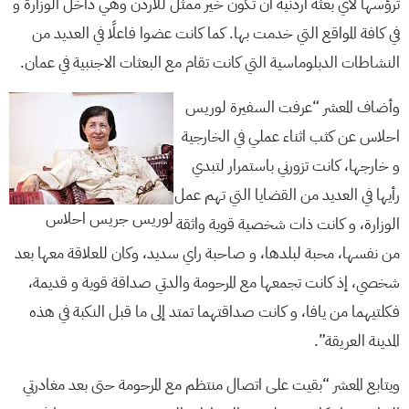
ترؤسها لأي بعثة أردنية أن تكون خير ممثل للأردن وهي داخل الوزارة و
في كافة المواقع التي خدمت بها. كما كانت عضوا فاعلًا في العديد من
النشاطات الدبلوماسية التي كانت تقام مع البعثات الاجنبية في عمان.
وأضاف المعشر “عرفت السفيرة لوريس
احلاس عن كثب اثناء عملي في الخارجية
و خارجها، كانت تزورني باستمرار لتبدي
رأيها في العديد من القضايا التي تهم عمل
لوريس جريس احلاس
الوزارة، و كانت ذات شخصية قوية واثقة
من نفسها، محبة لبلدها، و صاحبة راي سديد، وكان للعلاقة معها بعد
شخصي، إذ كانت تجمعها مع المرحومة والدتي صداقة قوية و قديمة،
فكلتيهما من يافا، و كانت صداقتهما تمتد إلى ما قبل النكبة في هذه
المدينة العريقة”.
ويتابع المعشر “بقيت على اتصال منتظم مع المرحومة حتى بعد مغادرتي