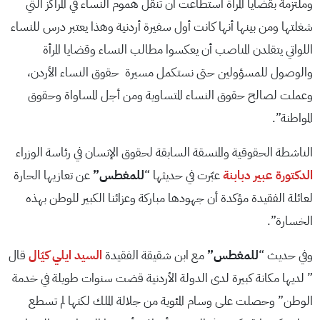
وملتزمة بقضايا المرأة استطاعت أن تنقل هموم النساء في المراكز التي
شغلتها ومن بينها أنها كانت أول سفيرة أردنية وهذا يعتبر درس للنساء
اللواتي يتقلدن المناصب أن يعكسوا مطالب النساء وقضايا المرأة
والوصول للمسؤولين حتى نستكمل مسيرة حقوق النساء الأردن،
وعملت لصالح حقوق النساء المتساوية ومن أجل المساواة وحقوق
المواطنة”.
الناشطة الحقوقية والمنسقة السابقة لحقوق الإنسان في رئاسة الوزراء
الدكتورة عبير دبابنة
عبّرت في حديثها “
للمغطس”
عن تعازيها الحارة
لعائلة الفقيدة مؤكدة أن جهودها مباركة وعزائنا الكبير للوطن بهذه
الخسارة”.
وفي حديث “
للمغطس”
مع ابن شقيقة الفقيدة
السيد ايلي كيّال
قال
” لديها مكانة كبيرة لدى الدولة الأردنية قضت سنوات طويلة في خدمة
الوطن” وحصلت على وسام المئوية من جلالة الملك لكنها لم تسطع