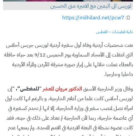
لوريس الى اليمين مع الاميرة منى الحسين
https://milhilard.net/pcw7
:
دانية قطيشات – المغطس
نعت شخصيات أردنية وفاة أول سفيرة أردنية لوريس جريس أحلاس
التي انتقلت إلى الأمجاد السماوية يوم الخميس 9/12 بعد حياة حافلة
بالعطاء عملت خلالها على إبراز صورة مشرقة للأردن والمرأة الأردنية
داخليا وخارجيا.
وقال وزير الخارجية الأسبق
الدكتور مروان المعشر
“
للمغطس”،
“إن
لوريس أحلاس كانت علما من أعلام الخارجية. و بالرغم انها كانت أول
امرأة تصل لمنصب سفير في وزارة الخارجية، إلا انها لم تخدم كسفيرة في
أي عاصمة خارجية، ربما لأن الخارجية لم تعتاد على ذلك في حينه، فقد
كانت عضوة نشطة في البعثة الاردنية في الامم المتحدة. ولم يمنعها عدم