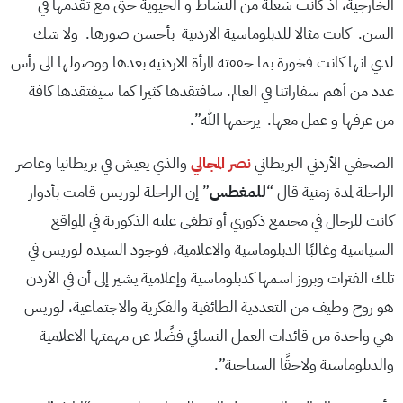
الخارجية، اذ كانت شعلة من النشاط و الحيوية حتى مع تقدمها في
السن. كانت مثالا للدبلوماسية الاردنية بأحسن صورها. ولا شك
لدي انها كانت فخورة بما حققته المرأة الاردنية بعدها ووصولها الى رأس
عدد من أهم سفاراتنا في العالم. سافتقدها كثيرا كما سيفتقدها كافة
من عرفها و عمل معها. يرحمها الله”.
الصحفي الأردني البريطاني
نصر المجالي
والذي يعيش في بريطانيا وعاصر
الراحلة لمدة زمنية قال “
للمغطس
” إن الراحلة لوريس قامت بأدوار
كانت للرجال في مجتمع ذكوري أو تطغى عليه الذكورية في المواقع
السياسية وغالبًا الدبلوماسية والاعلامية، فوجود السيدة لوريس في
تلك الفترات وبروز اسمها كدبلوماسية وإعلامية يشير إلى أن في الأردن
هو روح وطيف من التعددية الطائفية والفكرية والاجتماعية، لوريس
هي واحدة من قائدات العمل النسائي فضًلا عن مهمتها الاعلامية
والدبلوماسية ولاحقًا السياحية”.