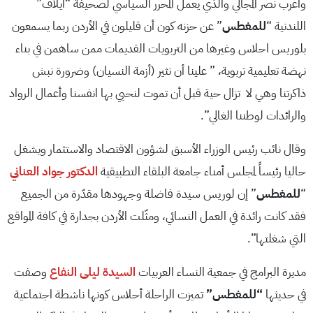
وأعرب نصر المجالي والذي يعمل المحرر السياسي لصحيفة “ايلاف”
اللندنية “
للمغطس
” عن حزنه كون أن قليلون في الأردن ربما يسمعون
بلوريس احلاس وغيرها من التربويات القديمات ممن ساهمن في بناء
نهضة تعليمية تربوية، ” علينا أن نثير (أزمة النسيان) وضرورة نبش
ذاكرتنا وهي لا تزال حية قبل أن تموت لنحيي بها انفسنا وأعمال الرواد
والرائدات لوطننا الغالي”.
وقال نائب رئيس الوزراء الأسبق لشؤون الاقتصاد والاستثمار ويشغل
حاليا رئيساً لمجلس أمناء جامعة البلقاء التطبيقية
الدكتور جواد العناني
“
للمغطس
” إن لوريس سيدة فاضلة وجهودها مقدّرة من الجميع
فقد كانت رائدة في العمل النسائي، ومثّلت الأردن بجدارة في كافة المواقع
التي شغلتها”.
مديرة البرامج في جمعية النساء العربيات
السيدة ليلى النفاع
وصفت
في حديثها
“للمغطس”
تميزت الراحلة أحلاس كونها ناشطة اجتماعية