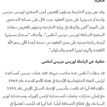
منجزة.
وقد نعى وزير الخارجية وشؤون المغتربين أيمن الصفدي لوريس جريس
واستذكر مسيرتها على مدى العقود حيث قال على حسابه الشخصي
على التويتر”أنعى والزملاء في وزارة الخارجية وشؤون المغتربين سعادة
السفيرة السابقة لوريس جريس أحلاس”، وأضاف “نستذكر مسيرتها
أردنية ريادية منجزة على مدى العقود من خدمة أردننا الأبي.رحم الله
الفقيدة وألهم ذويها الصبر والسلوان”.
خلفية عن الراحلة لوريس جريس أحلاس
قد شغلت أحلاس عدة مناصب مهمة، فقد عملت جريس كمساعدة
لرئيس البعثة الدبلوماسية الأردنية في هيئة الأمم المتحدة عام 1969
،بالإضافة أنها قد قامت بتأسيس الإتحاد النسائي الأردني عام 1951
مع إميلي بشارات، وعملت كمستشارة لرئيس الوزراء، ومستشارة لوزير
السياحة، وفي قطاع الصحافة أيضًا. كما أنها قد انتُخبت كعضوًا في