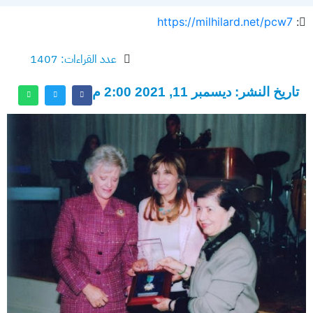
https://milhilard.net/pcw7
:
عدد القراءات: 1407
تاريخ النشر: ديسمبر 11, 2021 2:00 م