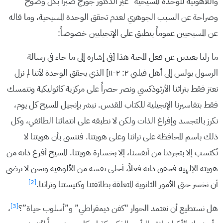
واللاهوتية للوحدة المسيحية” عبّر الدكتور جورج صبرا بكل وضوح
وصراحة عن السبب الجوهري لعدم تحقق الوحدة المسيحية، وما قاله
عن المسيحيين عموماً ينطبق على الإنجيليين خصوصاً:
ما زلنا بعيدين عن فعل المحبة هذا [في إشارة إلى ما جاء في رسالة
الرسول بولس إلى أهل فيلبي ٢: ٢-١١] الذي يحقق الوحدة لأننا لم نزل
نعتز فقط بتراثنا الأرثوذكسي ونصر حصراً على مركزية كاثوليكية ونتمسك
فقط بتفاسيرنا الإنجيلية للكتاب المقدس. نبشر بإنجيل المسيح كل يوم،
نكرز بالتجسد وإفراغ الذات ولكن لا نطبقه على انتمائنا الطائفي، وكل
ذلك باسم المحافظة على تراثنا وعلى هويتنا. فننسى بأن هويتنا لا
تُكتسب إلا بتجردنا من أنفسنا، إلا بخسارة هويتنا. المسيح أفرغ ذاته من
هويته الإلهية فحقق ذاته فعلاً، أخلى نفسه من الألوهية ونحن لا نرضى
[2]
أن نخسر حتى الأمور الثانوية المتعلقة بطائفتنا وكنيستنا وتراثنا.
[3]
هل نستطيع أن نعتمد الحوار “كفن ديمقراطي” و”أسلوب حياة”؟
،