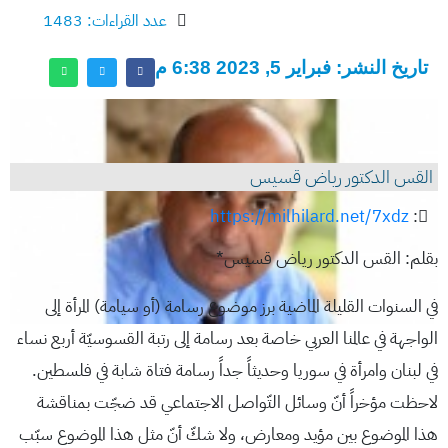
عدد القراءات: 1483
تاريخ النشر: فبراير 5, 2023 6:38 م
القس الدكتور رياض قسيس
https://milhilard.net/7xdz
:
بقلم: القس الدكتور رياض قسيس*
في السنوات القليلة الماضية برز موضوع رسامة (أو سيامة) المرأة إلى
الواجهة في عالمنا العربي خاصة بعد رسامة إلى رتبة القسوسيّة أربع نساء
في لبنان وامرأة في سوريا وحديثاً جداً رسامة فتاة شابة في فلسطين.
لاحظت مؤخراً أنّ وسائل التّواصل الاجتماعي قد ضجّت بمناقشة
هذا الموضوع بين مؤيد ومعارض، ولا شكّ أنّ مثل هذا الموضوع سبّب