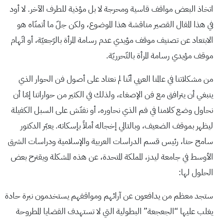
اتخاذ البعض مواقف قاسية ومحرجة لا بل مؤذية للطرف الآخر. لا أود
في هذا المقال القصير مناقشة هذا الموضوع، ولكن جلّ ما أتمنّاه هو
الابتعاد عن تصنيف موقف مؤيدي عدم رسامة المرأة بالرّجعيّة، أو اتّهام
موقف مؤيدي رسامة المرأة بالتّحرريّة.
من مشكلاتنا في عالمنا العربي أنّنا لم نعتاد على أصول فن الحوار الذي
ينبغي أن يترافق مع فن الإصغاء، ولذلك في الكثير من حواراتنا إمّا أن
نحاول وضع كلامنا في فم الذي نحاوره، أو نفتّش على السبل الكفيلة
ليظهر بموقف الضعيف، وبالتالي إخجاله أملاً بإسكاته. يعبّر الدكتور
سامح حنا، رئيس قسم الدراسات العربية والإسلامية ودراسات الشرق
الأوسط في جامعة ليدز، المملكة المتحدة، عن هذه المشكلة ويقترح بعض
الحلول لها:
ستجد معظم من يدافعون عن آرائهم ومواقفهم يستخدمون نبرة حادة
يغلب عليها “الجعجعة” البطولية التي لا تستهدف القضايا المطروحة