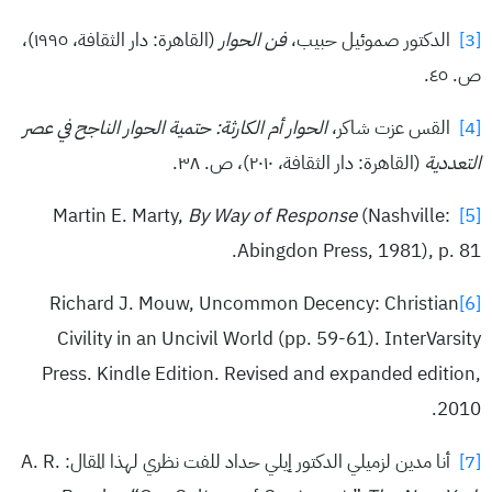
[3]
الدكتور صموئيل حبيب،
فن الحوار
(القاهرة: دار الثقافة، ١٩٩٥)،
ص. ٤٥.
[4]
القس عزت شاكر،
الحوار أم الكارثة: حتمية الحوار الناجح في عصر
التعددية
(القاهرة: دار الثقافة، ٢٠١٠)، ص. ٣٨.
By Way of Response
(Nashville:
Martin E. Marty,
[5]
Abingdon Press, 1981), p. 81.
Richard J. Mouw, Uncommon Decency: Christian
[6]
Civility in an Uncivil World (pp. 59-61). InterVarsity
Press. Kindle Edition. Revised and expanded edition,
2010.
[7]
أنا مدين لزميلي الدكتور إيلي حداد للفت نظري لهذا المقال: A. R.