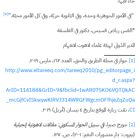
جاء فيها:
[9]
“في الأمور الجوهرية وحدة، وفي الثانوية حريّة، وفي كل الأمور محبّة.”
*القس رياض قسيس، دكتور في الفلسفة
المدير الدّولي لهيئة علماء لاهوت لانغهام
[1]
حوار في مجلة الطريق والحق، العدد ١٦٢، مارس ٢٠١٩.
http://www.eltareeq.com/tareeq2010/pg_editorpage_i
d_r.aspx?
ArID=114184&GrID=9&fbclid=IwAR075KO6VQTQkAC
_mcGjfCvISkwywKlRVJ314WRGFWgcmOFfhjeZqZuQa
CI
، تمّت زيارة الموقع بتاريخ ٤ نيسان (أبريل) ٢٠١٩.
[2]
جورج صبرا،
في سبيل الحوار المسكوني: مقالات لاهوتية إنجيلية
(بيروت: دار منشورات النفير: ٢٠٠١)، ص. ١٢٧.