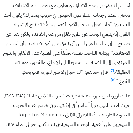
أساسها نتفق على عدم الاتفاق، ونتعاون مع بعضنا رغم الاختلاف،
ونحترم تعدد وجهات النظر دون الخوض في حروب ومعارك؟ يقول أحد
الباحثين: “ماذا نفعل لنجعل الأمور أفضل حالاً؟ قد تقع في تجربة
القول إنّه ينبغي البحث عن طرق تقلّل من عدم اتفاقنا، ولكن هذا غير
صحيح… إنّ حاجتنا هي ليس أن نتفق على أمور قليلة، بل أنْ نُحسن
الاختلاف.” ويتابع الباحث نفسه معلّقاً على أهميّة عدم الاتّفاق والتّنوع
التي تؤدي إلى المنافسة الشريفة وبالتالي الإبداع، والتّطور، ومعرفة
[7]
الحقيقة.
قال أحدهم: “لله خيال لا سبر لغوره، فهو يحبّ
[8]
التّنوع.”
عانت أوروبا من حروب عنيفة عرفت “بحرب الثلاثين عاماً” (١٦١٨-١٦٤٨)
حيث لعب الدين دوراً أساسياً في إذكائها. وفي خضم هذه الحروب
الدموية الطويلة حثّ اللاهوتي الألماني Rupertus Meldenius
المسيحيين على أهمية الوحدة المسيحية في نبذة كتبها حوالي العام ١٦٢٧