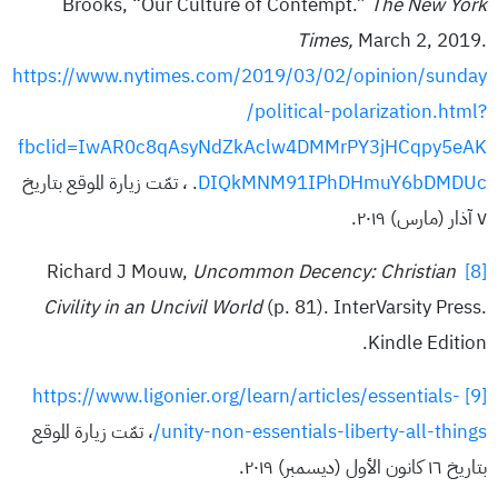
Brooks, “Our Culture of Contempt.”
The New York
Times,
March 2, 2019.
https://www.nytimes.com/2019/03/02/opinion/sunday
/political-polarization.html?
fbclid=IwAR0c8qAsyNdZkAclw4DMMrPY3jHCqpy5eAK
DIQkMNM91IPhDHmuY6bDMDUc
. ، تمّت زيارة الموقع بتاريخ
٧ آذار (مارس) ٢٠١٩.
Uncommon Decency: Christian
Richard J Mouw,
[8]
Civility in an Uncivil World
(p. 81). InterVarsity Press.
Kindle Edition.
https://www.ligonier.org/learn/articles/essentials-
[9]
unity-non-essentials-liberty-all-things/
، تمّت زيارة الموقع
بتاريخ ١٦ كانون الأول (ديسمبر) ٢٠١٩.