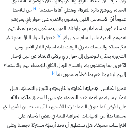
وأن ندرك “أنّ اختلاف الرأي والفكر بركة إن كان موضوعياً لأنه يثري
[4]
الحياة، ويوسّع دائرة المعرفة، ويعطي آفاقاً جديدة.”
من الملاحظ
عموماً أنّ الأشخاص الذين يتمتعون بالقدرة على حوار راقٍ يعوزهم
تمسك قوى باعتقاداتهم، وأولئك الذين يتمسكون بقوة باعتقاداتهم
[5]
تعوزهم القدرة على القيام بحوار راقٍ.
لا يعني الحوار الراقي عدم تبنّي
فكر محدّد والتمسك به وفي الوقت ذاته احترام الفكر الآخر. ومن
الضرورة بمكان للوصول إلى حوار راقٍ ولائق الابتعاد عن الميل لإخبار
الآخرين بما يعتقدون به، وافساح المجال الكافي للإصغاء لهم والاستماع
[6]
إليهم ليخبرونا هم بما فعلاً يعتقدون به.
تتمايز الكنائس الإنجيليّة الكتابيّة والتّاريخيّة بالتّنوع والتعدديّة، فهل
نتمكن من تقدير قيمة هذه التعدديّة وتوجيهها لتحقيق ملكوت الله
على الأرض كما هو في السّماء! ربّما الأجدى بنا أن نبحث عن الأمور التي
تجمعنا بدلاً من الاتهامات الجزافية المبنية في بعض الأحيان على
افتراضات مسبقة. هل نستطيع أن نجد أرضيّة مشتركة تجمعنا وعلى