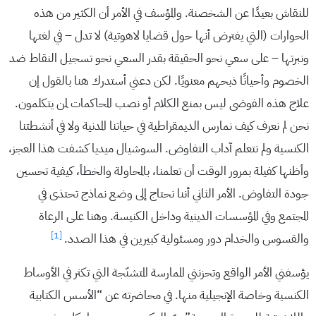
للنقاش بعيدًا عن الشخصنة. والمؤسف في الأمر أن الكثير من هذه
الحوارات (التي يفترض أنها حول قضايا لاهوتية) لا تدل – في لغتها
ونبرتها – على سعي نحو الحقيقة بقدر السعي نحو تسجيل النقاط ضد
الخصوم وأحيانًا ذبحهم معنويًا. لكن دعني أستدرك هنا بالقول إن
علاج هذه الفوضى ليس بمنع الكلام أو نصب المحاكمات لمن يتكلمون.
نحن لم نعرف كيف نمارس الديمقراطية في حياتنا المدنية ولا في أنشطتنا
الكنسية ولم نتعلم آداب التفاوض. السوشيال ميديا كشفت هذا العجز،
وأظنها كفيلة بمرور الوقت أن تعلمنا، بالمحاولة والخطأ، كيفية تحسين
جودة التفاوض. الأمر الثاني أننا نحتاج إلى وضع نماذج تحتذى في
المجتمع وفي المؤسسات الدينية وداخل الكنيسة. وهنا على الرعاة
[1]
والقسوس والخدام دور ومسئولية كبيرين في هذا الصدد.
يؤسفني الأمر الواقع وتحزنني الممارسة المتشنّجة التي تكثر في الأوساط
الكنسية وخاصة الإنجيلية منها. في محاضرته عن “الأسس الكتابية