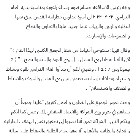
وجّه رئيس الاساقفة حسام نعوم رسالة راعوية بمناسبة بداية العام
الدراسي ٢٠٢٢-٢٠٢٣ الى أسرة مدارس مطرانية القدس تمنى فيها
للطلبة والمربين والمربيات عاما جديدا مليئا بالتعاون والنجاح
والطموحات والإنجازات.
وقال فيها: نستوحي أمنياتنا من شعار المجمع الكنسي لهذا العام : ”
لأن الله لم يعطنا روح الفشل ، بل روح القوة والمحبة والنصح . ” ( 2
تيموثاوس 7 : 1 ) ، وصيتي لكم أن تبدأوا العام الدراسي بقوة ونشاط
واجتهاد وطاقات إيجابية، بعيدين عن روح الفشل والخوف والاحباط
والضعف والاستسلام” .
وحث نعوم الجميع على التعاون والعمل كفريق “علينا جميعاً أن
نساهم في تعزيز روح الشراكة والانتماء الحقيقي لمكان عمل كما أنكم
بيتكم الثاني، الشراكة تعني أننا نصبوا إلى تحقيق نفس الهدف ، المطرانية
والإدارة والطاقم والأهل، ألا وهو نجاح الطلبة والحفاظ على رسالة