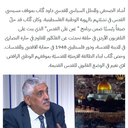
أشاد الصحفي والمحلل السياسي المقدسي داود كُتّاب بموقف مسيحيي
القدس في تشبّثهم بالهوية الوطنية الفلسطينية. وكان كُتّاب قد حلّ
ضيفاً رئيسيًا ضمن برنامج ” عين على القدس” الذي يبث على
التلفزيون الأردني في حلقة تحدثت عن الفلكلور المقاوم في حارة النصارى
في المدينة المقدسة، ودور فلسطيني 1948 في حماية الاقصى والمقدسات.
وخص كُتّاب ابناء الطائفة الارمنيّة المقدسيّة بموقفهم الوطني الرافض
لاي تغيير في الوضع القانوني للقدس القديمة.