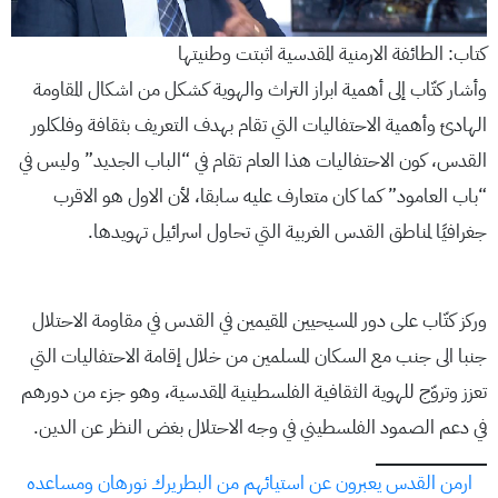
كتاب: الطائفة الارمنية المقدسية اثبتت وطنيتها
وأشار كتّاب إلى أهمية ابراز التراث والهوية كشكل من اشكال المقاومة
الهادئ وأهمية الاحتفاليات التي تقام بهدف التعريف بثقافة وفلكلور
القدس، كون الاحتفاليات هذا العام تقام في “الباب الجديد” وليس في
“باب العامود” كما كان متعارف عليه سابقا، لأن الاول هو الاقرب
جغرافيًا لمناطق القدس الغربية التي تحاول اسرائيل تهويدها.
وركز كتّاب على دور المسيحيين المقيمين في القدس في مقاومة الاحتلال
جنبا الى جنب مع السكان المسلمين من خلال إقامة الاحتفاليات التي
تعزز وتروّج للهوية الثقافية الفلسطينية المقدسية، وهو جزء من دورهم
في دعم الصمود الفلسطيني في وجه الاحتلال بغض النظر عن الدين.
ارمن القدس يعبرون عن استيائهم من البطريرك نورهان ومساعده