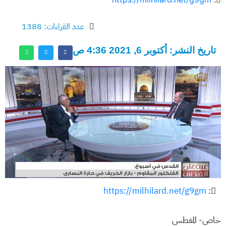
عدد القراءات: 1388
تاريخ النشر: أكتوبر 6, 2021 4:36 ص
https://milhilard.net/g9gm
:
خاص- المغطس