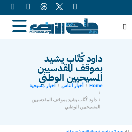
content
داود كُتّاب يشيد
بموقف المقدسيين
المسيحيين الوطني
Home
أخبار الناس
اخبار مسيحية
...
داود كُتّاب يشيد بموقف المقدسيين
المسيحيين الوطني
https://milhilard.net/g9gm
: