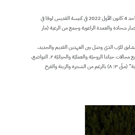
ترأس رئيس الأساقفة الأنچليكاني في القدس المطران حسام نعوم خدمة الشركة المقدسة للأحد الثاني في فصل المجيء الأدفنت مساء الأحد 4 كانون الأول 2022 في كنيسة القديس لوقا في
ار شحادة والعمدة الراعوية وجمع من الرعية (مار
لسّابق للرّب الذي وصل بين العهدين القديم والجديد،
وركّز على ثلاثة نقاط من حياته: “١. الاستعداد والتّحضير، أتى يوحنا ليعدّ الطريق لمجيء الرّب، وعلينا أن نستعّد وأيضاً أن نخطّط في جميع مجالات حياتنا الروحيّة والعمليّة والحياتيّة ٢. التواضع،
حيث كان يوحنا يشير ويوجّه إلى شخص المسيح وليس لنفسه. ٣. التوبة، رسالة يوحنا كانت دعوة إلى التوبة “اصنعوا اثماراً تليق بالتوبة” (متّى ٣: ٨) بالرغم من الشجرة والزينة والفرح