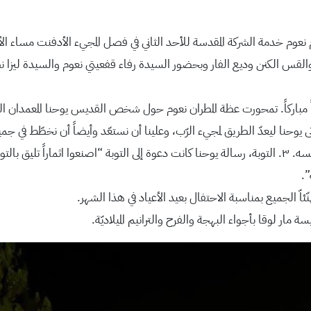
قس الكنن وديع الفار وبحضور السيدة رفاء قفعيتي نعوم والسيدة ليزا نص
ياً مباركاً. تمحورت عظة المطران نعوم حول شخص القديس يوحنا المعمدان ا
”.
ئاّ الجميع بمناسبة الاحتفال بعيد الأعياد في هذا الشهر.
 مار لوقا بأجواء البهجة والفرح والترانيم الميلاديّة.