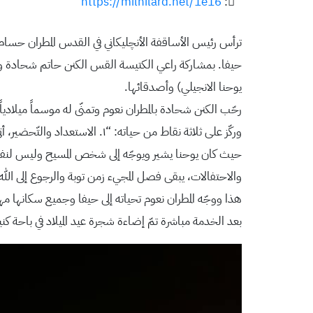
https://milhilard.net/1e16
:
حيفا. بمشاركة راعي الكتيسة القس الكنن حاتم شحادة وال
يوحنا الانجيلي) وأصدقائها.
رحّب الكنن شحادة بالمطران نعوم وتمنّى له موسماً ميلاد
والاحتفالات، يبقى فصل المجيء زمن توبة والرجوع إلى الله
هذا ووجّه المطران نعوم تحياته إلى حيفا وجميع سكانها مهنّ
بعد الخدمة مباشرة تمّ إضاءة شجرة عيد الميلاد في باحة كنيسة