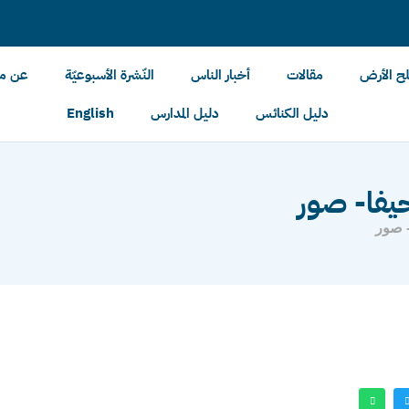
لح الأرض
مقالات
أخبار الناس
النّشرة الأسبوعيّة
عن مل
دليل الكنائس
دليل المدارس
English
حيفا- صور
- صور