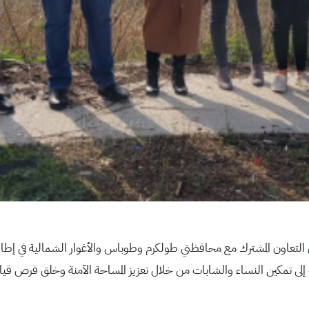
لتعاون المشترك مع محافظتي طولكرم وطوباس والأغوار الشمالية في إطا
 إلى تمكين النساء والشابات من خلال تعزيز المساحة الآمنة وخلق فرص قياد