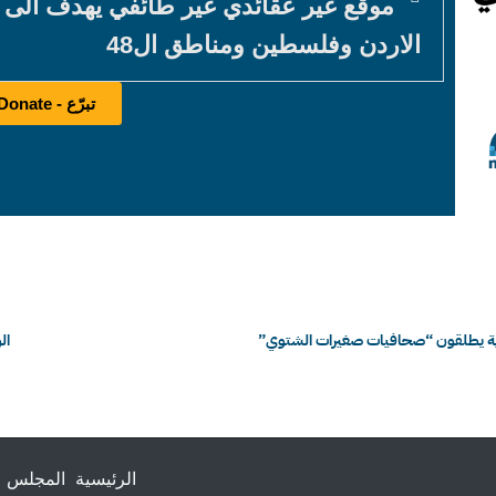
موقع غير عقائدي غير طائفي يهدف الى
الاردن وفلسطين ومناطق ال48
تبرّع - Donate
لوثرية يطلقون “صحافيات صغيرات الشتوي”
ال
الرئيسية
المجلس ا