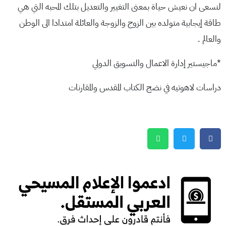
لنسعى ان نعيش حياة بمعنى التغيير والتعديل بتلك المحبه التي هي
طاقة إيجابية متولده بين الزوج والزوجة والعائلة امتدادا الى الوطن
والعالم .
*ماجيستير إدارة الاعمال والتسويق الدولي
دراسات لاهوتيه في نضج الكتاب المقدس والمقارنات