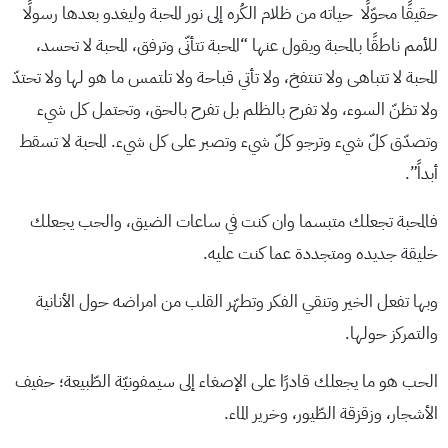
حقيقًا محوّلًا حياته من ظلام الكُره إلى نور المحبة وليغدو بعدها رسولًا
للأمم ناطقًا بالمحبة ويقول عنها “المحبة تتأنّى وترفق، المحبة لا تحسد،
المحبة لا تتباهى ولا تنتفخ، ولا تأتي قباحة ولا تلتمس ما هو لها ولا تحتدّ
ولا تظنّ السوء، ولا تفرح بالظلم بل تفرح بالحق، وتحتمل كل شيء
وتصدّق كلّ شيء وترجو كلّ شيء وتصبر على كل شيء. المحبة لا تسقط
أبداً”.
فالمحبة تجعلك متبسما وان كنت في ساعات الضيق، والحب يجعلك
خليقة جديده ومتجددة عما كنت عليه.
وبها تفعل الخير وتنقي الفكر وتطهّر القلب من امراضه حول الأنانية
والتمركز حولها.
الحب هو ما يجعلك قادرًا على الإصغاء إلى سيمفونيّة الطّبيعة؛ حفيف
الأشجار، وزقزقة الطّيور، وخرير الماء.