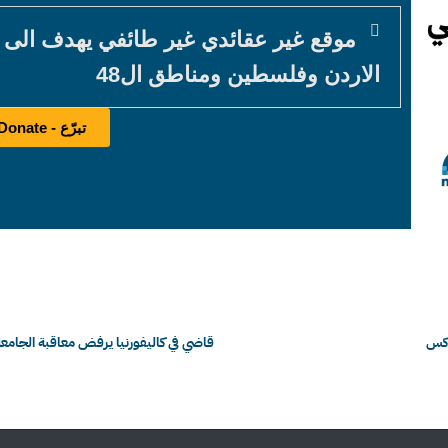
موقع غير عقائدي غير طائفي يهدف الى
الاردن وفلسطين ومناطق ال48
تبرّع - Donate
وذكس
قاضي في كاليفورنيا يرفض معاقبة الجامعة