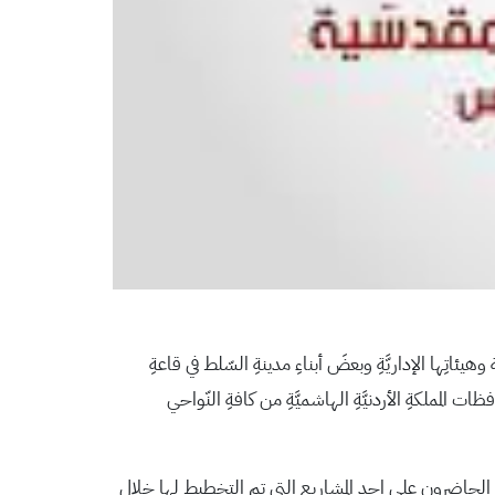
تِها الإداريَّةِ وبعضَ أبناءِ مدينةِ السّلط في قاعةِ
ظات المملكةِ الأردنيَّةِ الهاشميَّةِ من كافةِ النّواحي
 الحاضرون على احد المشاريع التي تم التخطيط لها خلال