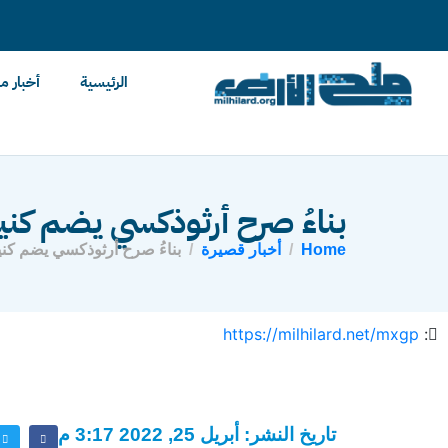
content
الرئيسية
أخبار م
بناءُ صرح أرثوذكسي يضم كني
Home
أخبار قصيرة
بناءُ صرح أرثوذكسي يضم كن
https://milhilard.net/mxgp
:
تاريخ النشر: أبريل 25, 2022 3:17 م