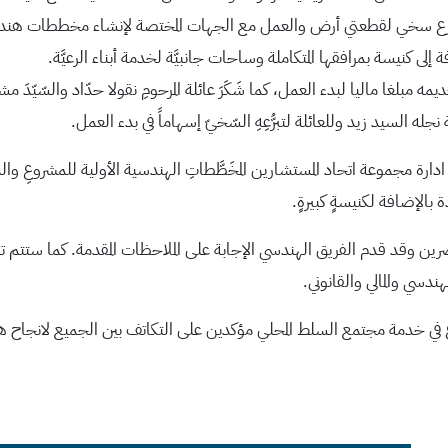
 تبرع سخي لقطعتي أرض والعمل مع الجهات المختصة لإنشاء مخططات هندسيّ
 إلى كنيسة بمرافقها المتكاملة وساحات جانبيَّة لخدمة أبناء الرعيَّة.
له السيد زيد وللعائلة لتبرُّعِهِ السّخيّ إسهاماً في بدء العمل.
رة مجموعة اتحاد المستشارين المخَطَّطاتِ الهندسية الأولية للمشروعِ وال
 بالإضافة لكنيسةٍ كبيرةٍ.
وقد قدم الفريق الهندسي الإجابة على الملاحظات المقدمة. كما ستتم تش
سي والمالي والقانوني.
 في خدمة مجتمع السلط المحلي مؤكدين على التكاتف بين الجميع لانجاح هذ