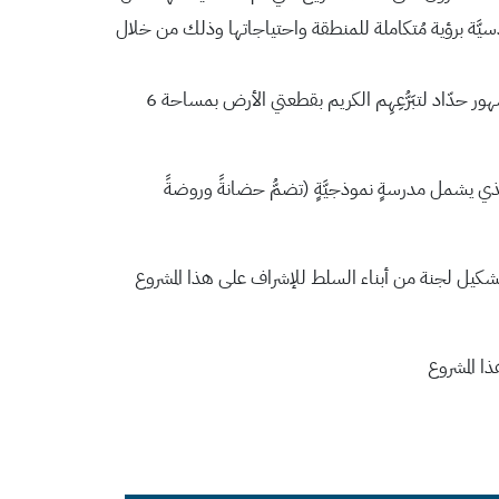
َة برؤية مُتكاملة للمنطقة واحتياجاتها وذلك من خلال
واعلن سيادته عن مباركة صاحب الغبطة لهذا المشروع وتقديمه مبلغا ماليا لبدء العمل، كما شَكَرَ عائلة المرحومِ نقولا حدّاد والسّيّدَ مشهور حدّاد لتبَرُّعِهِم الكريم بقطعتي الأرض بمساحة 6
ذي يشمل مدرسةٍ نموذجيَّةٍ (تضمُّ حضانةً وروضةً
كيل لجنة من أبناء السلط للإشراف على هذا المشروع
ا المشروع