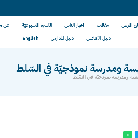
لح الأرض
مقالات
أخبار الناس
النّشرة الأسبوعيّة
عن مل
دليل الكنائس
دليل المدارس
English
سة ومدرسة نموذجيّة في السّلط
يسة ومدرسة نموذجيّة في السّلط