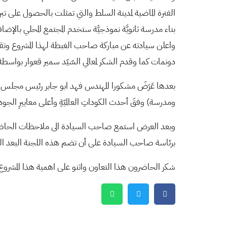
الفترة الماضية لمدينة السلط والتي تمثلت بالحصول على
بناء مدرسة ثانويَّة نموذجيَّة ستخدم المجتمع المحلي بالإضافة
دونمات كما وقدم الشكر لمعالي السّيّد سمير قعوار بواسطة نج
بعدها عَرَضَ مشكورا المهندس فهد ابو جابر رئيس مجلس ادا
ومدرسة) وفقَ أحدث الكوداتِ العالميّةِ وأعلى معاييرِ الجودة
وبعد العرض استمع صاحب السيادة الى ملاحظات الحاضرين 
برئاسة صاحب السيادة على أن تضم هذه اللجنة البعد الهند
شكر الحاضرون هذا التعاون واثنو على اهمية هذا المشروع