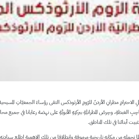
رامِ مطرانِ الأردنّ للرّومِ الأرثوذكس التقى رؤساءَ الجمعيّاتِ المسيحية وهيئا
حِبِ الغبطةِ، وحِرصَ المطرانيَّةِ ببركتِهِ الأبويَّةِ على نهضة رعايانا في جميع محاف
في تثبيت أبنائنا في تلك المناطق.
ا تحمله من مكانه تاريخية مرموقة وانطلاقا من تلك الاهمية اطلع سيادته