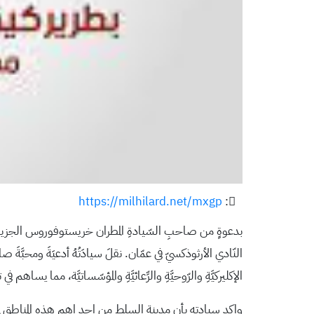
https://milhilard.net/mxgp
:
بدعوةٍ من صاحبِ السّيادةِ المطران خريستوفوروس الجزيلِ الاحت
النّادي الأرثوذكسيّ في عمّان. نقلَ سيادَتُهُ أدعيَةَ ومحبَّةَ صا
الإكليركيَّةِ والرّوحيَّةِ والرِّعائيَّةِ والمؤسّساتيَّة، مما يساهم 
واكد سيادته بأن مدينة السلط من احد اهم هذه المناطق لم