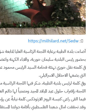
https://milhilard.net/5edw
:
أضاءت بلدة الطيبة برعاية اللجنة الرئاسية العليا لمتابعة
بحضور رئيس البلدية سليمان خورية، والاباء الكهنة واعضاء
في كلمته نقل خوري تهنئة فخامة السيد الرئيس محمود عباس
التي يضعها الاحتلال الاسرائيلي.
وفي كلمة لرئيس بلدية الطيبة، شكر فيها اللجنة الرئاسية مم
اللجنة بإقتراب حلول عيد الميلاد المجيد ومتمنياً لها دائم ا
فيما القى راعي كنيسة الروم الارثوذكس كلمة نيابةً عن رؤساء 
وقد تحققت امال شعبنا الفلسطيني بأقامة دولتنا المست