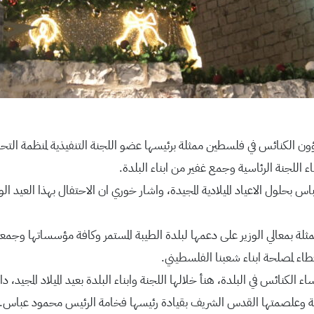
 شؤون الكنائس في فلسطين ممثلة برئيسها عضو اللجنة التنفيذية لمنظمة التحر
 اللجنة الرئاسية وجمع غفير من ابناء البلدة.
 بحلول الاعياد الميلادية المجيدة، واشار خوري ان الاحتفال بهذا العيد ا
ثلة بمعالي الوزير على دعمها لبلدة الطيبة المستمر وكافة مؤسساتها وجمعياته
لعطاء لمصلحة ابناء شعبنا الفلسطيني.
الكنائس في البلدة، هنأ خلالها اللجنة وابناء البلدة بعيد الميلاد المجيد، دا
قلة وعلصمتها القدس الشريف بقيادة رئيسها فخامة الرئيس محمود عباس.