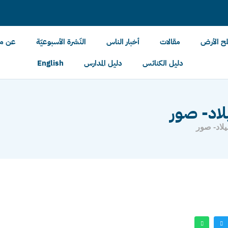
لح الأرض
مقالات
أخبار الناس
النّشرة الأسبوعيّة
عن مل
دليل الكنائس
دليل المدارس
English
لاد- صور
لاد- صور