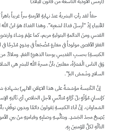
(ارمس الأودية التاسعة من قانون الميلاد)
حقاً لقد رأتِ البشريةُ عندَ نهايةِ الأزمنةِ سراً غريباً باهر
للأنبياءِ إذْ “أرسلَ فداءً لشعبِه”. وهذا الفداءُ هوَ ابنُ اللهِ
الفقرَ الأقصى مولوداً في مغارةٍ مُضْجَعاً في مِذودٍ مُدْرجًا في ا
الكنيسةِ) بحسبِ القديسِ يوحنا الذهبيِّ الفمّ. وملاكٌ من السماءِ أع
وَفي الناس الْمَسَرَّةُ، معلنينَ بأنَّ مسرةَ اللهِ للبشرِ هي السَ
السلامِ وشَمسُ البرِّ”.
إنَّ الكَنيسةَ مؤسَسَةٌ على هذا الاعِلانِ الالهيِّ بشهادةِ شهودِ
السّماواتِ. إنَّ آباءَ الكنيسةِ يَقولونَ دائمًا وبدونِ توقّفٍ بأن
يُصِبحُ مجدَ الجَسَدِ. وبتأنُّسِهِ وصلبِهِ وقيامتِهِ منْ بينِ 
التألّهِ لكلِّ المؤمنينَ بِهِ.