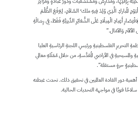
نِيَّةٌ بِرُمْتِهَا، وَمَدَارِسُ وَمُسْتَشْفَياتٌ ودورُ عبادةٍ وَمَرَاكِزُ
 الْيَوْمِ المُباركِ الَّذِي وُلِدَ فِيهِ ملك ُ السَّلاَمِ، لِيَرْفَعَ الظُّلْمَ
ِاقْتِصَارِ أَعِيادِ الْمِيلَادِ عَلَى الشُّعَائِرِ الدِّينِيَّةِ فَقَطْ، فِي رِسَالَةِ
َفْسَ الألآم وَالآمَال.”
ِ التحريرِ الفلسطينيةِ ورئيسِ اللجنةِ الرئاسيةِ العليا
المسيحيةِ في الأراضي المُقدَّسةِ، من خلال مُمَثّلهِ معالي
لسطينيةٍ حرةٍ مستقلة”.
 أهمية دور القادة العالميين في تحقيق ذلك. تحدث غبطته
احًا قويًا في مواجهة التحديات الحالية.