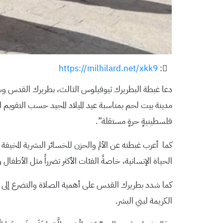
https://milhilard.net/xkk9
:
دعا غبطة البطريرك ثيوفيلوس الثالث، بطريرك القدس وسا
مدينة بيت لحم بمناسبة عيد الميلاد المجيد حسب التقويم الشرق
فلسطينيةٍ حرةٍ مستقلة”.
كما أعرب غبطته عن الألم والحزن للخسائر البشرية المخيفة 
الحياة الإنسانية، خاصةً الفئات الأكثر تضرراً مثل الأطفا
كما شدد بطريرك القدس على أهمية الصلاة والتضرع إلى الل
الكريمة لبني البشر.