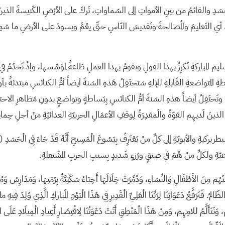
َسَدِ والقائمُ من بينِ الأمواتِ إلى السّماواتِ، تَركَ على الأرْضِ الكَنيسةَ ال
ِ، أي التَعليمَ والمُصالحةَ وتَقديسَ النّاسِ حتّى يعُمَّ ويسودَ على الأرضِ ما سُمِ
المباركةِ تُكرِزُ بهذا القولِ وتقومُ بهذا العملِ طَاعةً لمؤسِّسها، وإذْ تَخدُمُ في 
ةِ المتواضعةِ القَابلةِ للإلهِ سَتحتَفِلُ هَذهِ السَنةَ أيضاً أمُّ الكنائسِ مبتدئةً
َفِلُ أيضاً هذهِ السَنةَ أمُّ الكنائسِ بِبَساطةٍ وتواضعٍ بدونِ مَظاهرِ الاحتفالِ،
 الذينَ لَديهِم القوّةُ والَمقدِرَةُ لِوقفِ الأعمَالِ الحربيّةِ العدائيّةِ منْ أجلِ حِمايةِ 
ِ ولكلِّ منْ هُمْ في ضيقٍ ورُزءٍ شَديدٍ بِسببِ الحربِ المشْتعلةِ.
ُهُم مِنَ الأَطْفَالِ وَالنِّسَاءِ، وَدُمِّرَتْ خِلَالَهَا أَحِيَاءُ سَكَنِيَّةٌ بِرُمْتِهَا، وَمَدَارِسُ وَمُ
. فَتَرَفَّعُ دَعَوَاتِنَا لِرَبِّنَا الْعَلِيِّ الْقَدِيرِ فِي هَذَا الْيَوْمِ المُباركِ الَّذِي وُلِدَ فِيهِ مل
ِهِمْ، وَنَتَأَلَّمُ للامِهِم، وَمِنْ هَذَا الْمَنْطِقِ أَتَتْ دَعْوَتُنَا لِاقْتِصَارِ أَعِيادِ الْمِيلَادِ عَلَى