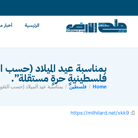
content
الرئيسية
أخبار م
بمناسبة عيد الميلاد (حسب ا
فلسطينيةٍ حرةٍ مستقلة”.
Home
فلسطين
بمناسبة عيد الميلاد (حسب التقو
https://milhilard.net/xkk9
: