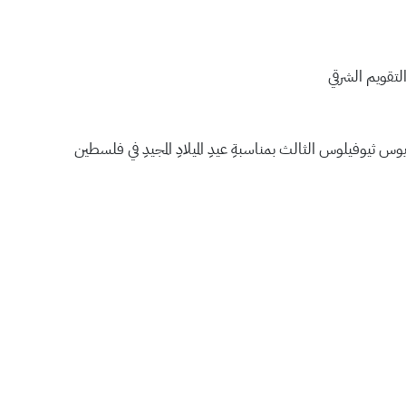
لتقويم الشرقي
وس ثيوفيلوس الثالث بمناسبةِ عيدِ الميلادِ المجيدِ في فلسطين