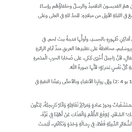
ذينَ همُ القديسونَ التلاميذُ والرسلُ وخلفاؤُهُم رؤساءُ
عَ في الليلةِ الأولى من ميلادِهِ: المجدُ للهِ في العلى وعلى
أمَاكِنِ ظُهورِهِ بالجسدِ، وأولُّها مَدينةُ بيتَ لحم. في
 بآوروشليم، محافظةً على تقليدِها العريقِ منذُ أيامِ الزائرةِ
 لأنَّ رَاحِيلَ أُخْرَى تَبْكي، على ضَحَايا الحربِ الُمدَمرةِ
كُلِّ نَفْسٍ بَشريّةٍ؛ لأنَّها صورةُ اللهِ.
وإذ ممُتْلَئينَ بِفَرحِ ميلادِ المسيحِ نَتَقَدّمُ بِبركاتِنا وأدعيَتِنا البطريركيةِ والأبويّةِ إلى كلِّ منْ يَعْتَرِفُ بِيَسُوعَ الْمَسِيحِ أَنَّهُ قَدْ جَاءَ فِي الْجَسَدِ (1 يو 4 :2) وإلى زوارِنا الأتقياءِ وبالأخصِّ رعيتُنا التقيةِ في
سْتَشْفَياتٌ ودورُ عبادةٍ وَمَرَاكِزُ ثَقَافِيَّةٍ وَآثَارٌ تَارِيخِيَّةٌ، لِتَكُونَ
ك ُ السَّلاَمِ، لِيَرْفَعَ الظُّلْمَ وَالْعَذَابَ عَنْ أَهْلِنَا فِي غَزَّةَ،
 الشُّعَائِرِ الدِّينِيَّةِ فَقَطْ، فِي رِسَالَةِ وَحْدَةٍ وَتَكَاتُفٍ، لَيْسَتْ