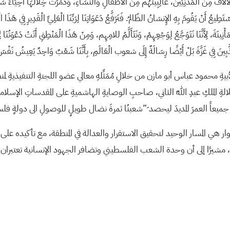
نَ الْمَدْنِيِّينَ، غَالِبِيتُهُم مِنَ الأَطْفَالِ وَالنِّسَاءِ، وَدُمِّرَتْ خِلَالَهَا أَحِيَاءُ سَكَ
تَطِيعُ أَنْ يَقُومَ بِهِ الإِنسَانُ الظّالمُ. فَتَرَفَّعُ دَعَوَاتِنَا لِرَبِّنَا الْعَلِيِّ الْقَدِيرِ فِي هَذَا
نِينَةَ، لِأَنَّنَا نَتَوَجَّعُ لِوَجْعِهِمْ، وَنَتَأَلَّمُ للامِهِم، وَمِنْ هَذَا الْمَنْطِقِ أَتَتْ دَعْوَتُنَا ل
مُعَذَّبِينَ فِي غَزَّةَ بَلْ أَيْضًا رِسَالَةٌ إِلَى شعوب الْعَالَمِ، بِأَنَّنَا شَعْبٌ وَاحِدٌ يَعِيشُ ن
 محمود عباس أبو مازن من خلالِ مُمَثِّلهِ معالي عضو اللجنةِ التنفيذيةِ لمنظمة
الملكِ عبدِ اللهِ الثاني، صاحبِ الوصايةِ الهاشميةِ على المقدساتِ الإسلاميةِ و
جميعاً العمرَ المديدَ ليحصد َ”شعبنُا ثمرةَ نضال طويلٍ للوصولِ الى دولةٍ ف
ر هي المسار الوحيد لتحقيق الاستقرار والعدالة في المنطقة، مع تأكيده على
مشيرًا إلى أن وحدة الشعب الفلسطيني وتضافر الجهود الإنسانية تعتبران سل