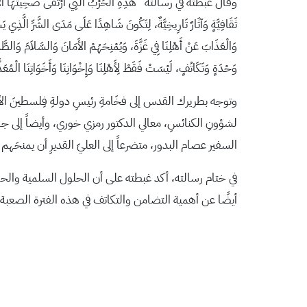
وقال غبطته في رسالته “هَذِهِ الْحَرْبُ الَّتِي ارْتَقَى ضَحِيتَهَا الْآلاَفُ مِ
ثَقَافِيَّةٍ وَآثَارٌ تَارِيخِيَّةٌ، لِتَكُونَ شَاهِدًا عَلَى مَدَى الشَّرِّ الَّذِي يَسْ
وَالْعَذَابَ عَنْ أَهْلِنَا فِي غَزَّةَ، وَيُمْنِحَهُمْ الأَمَانَ وَالسَّلاَمَ وَالطَّمَأْ
وَحْدَةٍ وَتَكَاتُفٍ، لَيْسَتْ فَقَطْ لِأَهْلِنَا وَإِخْوَانِنَا وَأَخَوَاتِنَا الْ
وتوجه بطريرك القدس إلى فخَامةِ رئيسِ دولةِ فِلسطينَ الأبيةِ
لشؤونِ الكنائسِ، معالي الدكتور رمزي خوري، وأيضاً إلى جلالةِ 
السفير عصام البدور، متضرعاً إلى العليّ القديرِ أن يمنحَهم 
في ختام رسالته، أكد غبطته على أن الحلول السلمية والحوا
أيضًا عن أهمية التضامن والتكاتف في هذه الفترة الصعبة، 