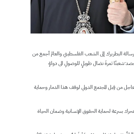
سالة البطريرك إلى الشعب الفلسطيني والعالم أجمع من
يحصد َشعبنُا ثمرةَ نضال طويلٍ للوصولِ الى دولةٍ
العاجل من قِبل المجتمع الدولي لوقف هذا الدمار وحماية
لتحرك بسرعة لحماية الحقوق الإنسانية وضمان الحياة