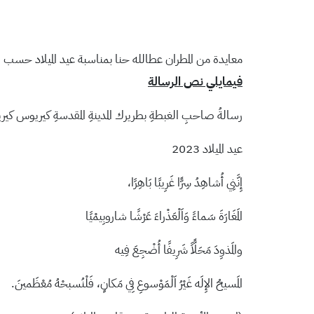
معايدة من المطران عطالله حنا بمناسبة عيد الميلاد حسب ا
فيمايلي نص الرسالة
رسالةُ صاحبِ الغبطةِ بطريرك المدينةِ المقدسةِ كيريوس كيري
عيد الميلاد 2023
إِنَّنِي أُشاهِدُ سِرًّا غَرِيبًا بَاهِرًا،
المَغَارَةَ سَماءً وَاَلْعَذْراءَ عَرْشًا شاروبِيمْيًا
والمَذوِدَ مَحَلًّاً شَرِيفًا أُضْجِعَ فِيه
المَسيحُ الإِلَه غَيْرُ اَلْمَوْسوعِ فِي مَكانٍ، فَلْنُسبحْهُ مُعْظَمينَ.