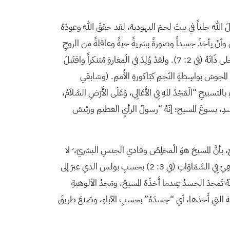
للهِ جلياً في بيتَ لحمَ اليهودية، لقد حققَ اللهُ وعودَهُ
ابنُ وأنْ يأخذَ جسداً وصورةً بشريةً حيةً وعاقلةً من الروحِ
القدسِ ومنَ الدائمةِ البتوليةِ مريم، كما علِمَ وشاءَ وارتضى ويقولُ الإنجيليُّ يوحنا وَالْكَلِمَةُ صَارَ جَسَدًا وَحَلَّ بَيْنَنَا (يو 1: 14) لإجلِنا أَخلى ذَاتَهُ (في 2: 7). ولقدْ وُلِدَ في الَمغارةِ مُتنكراً واقتَبلَ
ُ المجوسَ بواسِطةِ النّجمِ كبَاكورةِ الأُممِ. (وسَابقي
 “الْمَجْدُ للهِ فِي الأَعَالِي، وَعَلَى الأَرْضِ السَّلاَمُ،
لمتجسدِ، يسوعَ المسيح؛ إنّهُ “رسولُ الرأيِ العظيمِ ورئيسُ
ْع، بأنَّ المسيحَ هوَ الُمخلِصُ وفادي الجنسِ البشريّ، ِ لا
كإنسانٍ مُؤَلّهٍ بلْ كَإلهٍ مُتأنّسٍ لأجلِ الخلاصِ أي تَأليهِ الإنسانِ. لقد انَحدرَ الله ُإلى الأرضِ ليرفعَ الإنسانَ إلى السماءِ حيثُ سِيرَتَنَا نَحْنُ هِيَ فِي السَّمَاوَاتِ (في 3: 2) بحسبِ بولس الذي عبرَ إلى
هُ تَمجدَ الجسدُ عِندما أَخذَهُ المسيحُ، ومَجدُ الألوهيةِ
بشريّة التي أَخذها، أي “جسدَهُ” بحسبِ الآباءِ، وصَنعَ طريقَ