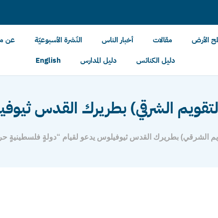
لح الأرض
مقالات
أخبار الناس
النّشرة الأسبوعيّة
عن مل
دليل الكنائس
دليل المدارس
English
لتقويم الشرقي) بطريرك القدس ثيوفي
يم الشرقي) بطريرك القدس ثيوفيلوس يدعو لقيام “دولةٍ فلسطينيةٍ حر