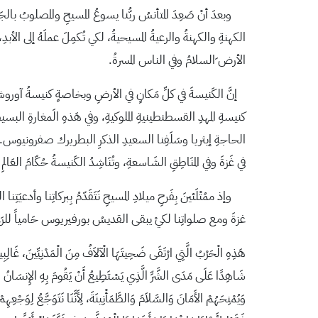
وبعدَ أنْ صَعِدَ المتأنسُ ربُّنا يسوعُ المسيحِ والمصلوبُ بالج
الكهنةِ والكهنةُ والرعيةُ المسيحيةُ، لكي تُكمِلَ عملَهُ إلى الأبد
الأرض ِالسلامُ وفي الناس المسرةُ.
إنَّ الكَنيسةَ في كلِّ مَكانٍ في الأرضِ وبخاصةٍ كنيسةُ آوروشليم 
كنيسةِ المهدِ القسطنطينيةِ الملوكيةِ، وفي هَذهِ الَمغارةِ البسيط
الحاجةِ إيثريا وسَلَفِنا السعيدِ الذكرِ البطريرك صفرونيوس. وتَحت
في غَزةَ وفي المنَاطِقِ الشَاسعةِ، وتُنَاشِدُ الكَنيسةُ حُكّامَ العَالمِ
غزةَ ومع صلواتِنا لكيْ يبقى القديسُ بورفيريوس حَامياً للرَعيّة
هَذِهِ الْحَرْبُ الَّتِي ارْتَقَى ضَحِيتَهَا الْآلاَفُ مِنَ الْمَدْنِيِّينَ، غَالِبِيت
شَاهِدًا عَلَى مَدَى الشَّرِّ الَّذِي يَسْتَطِيعُ أَنْ يَقُومَ بِهِ الإِنسَانُ الظّالمُ
وَيُمْنِحَهُمْ الأَمَانَ وَالسَّلاَمَ وَالطَّمَأْنِينَةَ، لِأَنَّنَا نَتَوَجَّعُ لِوَجْع