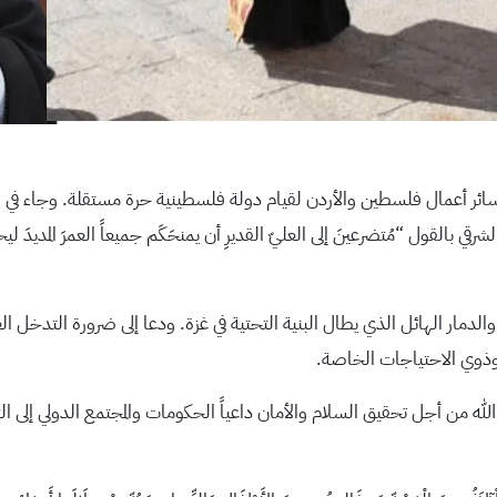
ئر أعمال فلسطين والأردن لقيام دولة فلسطينية حرة مستقلة. وجاء في ر
ي بالقول “مُتضرعينَ إلى العليّ القديرِ أن يمنحَكَم جميعاً العمرَ المديدَ ل
والدمار الهائل الذي يطال البنية التحتية في غزة. ودعا إلى ضرورة التدخل 
ل وذوي الاحتياجات الخاصة.
ه من أجل تحقيق السلام والأمان داعياً الحكومات والمجتمع الدولي إلى ا