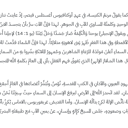
اً كما يقولُ مرنمُ الكنيسة، في عهدِ أوكتافيوس أغسطس قيصر، إذْ عاينتْ تنازلَ ا
 الوحيدِ وكلمتُهُ المساوي للآبِ في الجوهرِ. لهذا فإنَّ الآبَ سرَّ بأنْ يتجسدَ ال
لأقمطةِ وفي هذا الفقرِ ظَهرَ غِنى لاهوتِهِ متلالِئاً. لهذا فإنَّ السَّماءَ قدَّمتْ له
لنَ مَولدَهُ للرّعاةِ السّاهرينَ وجُمهورُ الملائكةِ بشّروا بهِ منَ السماءِ بالتسبيحِ
لامُ. هذا السَلامُ الإلهيُّ الذي يَفوقُ فهم العَقلِ يأتي إلى العالمِ بكلمةِ الله ِا
 العيونِ والآذانِ في الكتبِ المقدسةِ، تُؤمنُ وتُبَشِّرُ أعَضاءَها في العَالمِ أَجم
ّهُ تأنَّسَ الإلهُ لكيْ يتألّهَ الإنسانُ. وأما القديسُ غريغوريوس بالاماس يُكرِزُ بأنّ
الأمواتِ وصعودِهِ، جَلسَ المسيحُ كإِلهٍ وإنسانٍ، عنْ يمينِ الآبِ مَع طبيعَتَهِ ال