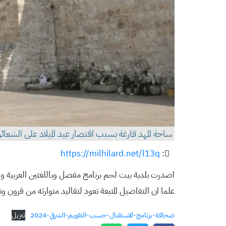
ساحة المهد فارغة بسبب اقتصار عيد الميلاد على الشعائر 
https://milhilard.net/l13q
:
اصدرت بلدية بيت لحم برنامج مفصل وباللغتين العربية وا
علما ان التفاصيل المتبعة تعود لتقاليد متوارثه من قرون وتسمى ستاتكو status quo اي التطبيق الامين للامور كما هي. فيما 
صحافة-برنامج-الاستقبال-حسب-التقويم-الشرقي-2024
تنزيل