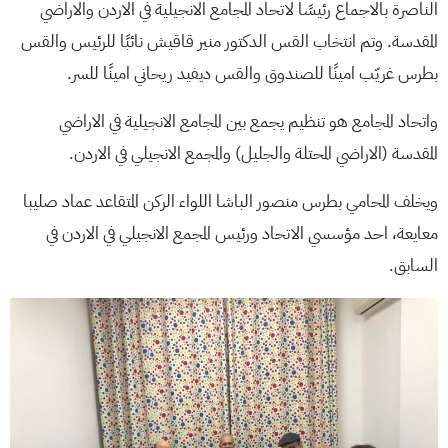
الناصرة بالاجماع رئيسًا لاتحاد المجامع الانجيلية في الاردن والاراضي
المقدسة. وتم انتخاب القس الدكتور منير قاقيش نائبًا للرئيس والقس
بطرس غريّب امينًا للصندوق والقس ديفيد ريحاني امينًا للسر.
واتحاد المجامع هو تنظيم يجمع بين المجامع الانجيلية في الاراضي
المقدسة (الاراضي المحتلة والجليل) والمجمع الانجيلي في الاردن.
ويخلف المحامي بطرس منصور الباشا اللواء الركن المتقاعد عماد صليبا
معايعة، احد مؤسسي الاتحاد ورئيس المجمع الانجيلي في الاردن في
السابق.