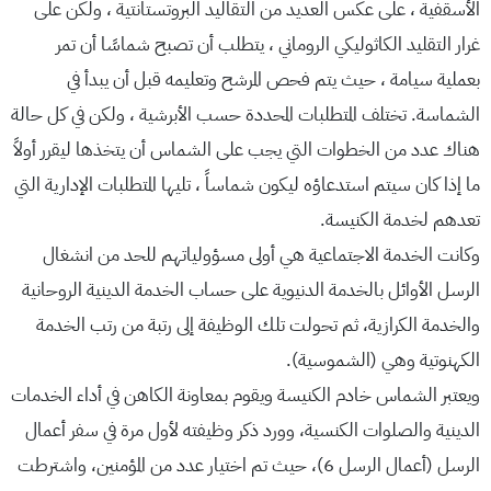
الأسقفية ، على عكس العديد من التقاليد البروتستانتية ، ولكن على
غرار التقليد الكاثوليكي الروماني ، يتطلب أن تصبح شماسًا أن تمر
بعملية سيامة ، حيث يتم فحص المرشح وتعليمه قبل أن يبدأ في
الشماسة. تختلف المتطلبات المحددة حسب الأبرشية ، ولكن في كل حالة
هناك عدد من الخطوات التي يجب على الشماس أن يتخذها ليقرر أولاً
ما إذا كان سيتم استدعاؤه ليكون شماساً ، تليها المتطلبات الإدارية التي
تعدهم لخدمة الكنيسة.
وكانت الخدمة الاجتماعية هي أولى مسؤولياتهم للحد من انشغال
الرسل الأوائل بالخدمة الدنيوية على حساب الخدمة الدينية الروحانية
والخدمة الكرازية، ثم تحولت تلك الوظيفة إلى رتبة من رتب الخدمة
الكهنوتية وهي (الشموسية).
ويعتبر الشماس خادم الكنيسة ويقوم بمعاونة الكاهن في أداء الخدمات
الدينية والصلوات الكنسية، وورد ذكر وظيفته لأول مرة في سفر أعمال
الرسل (أعمال الرسل 6)، حيث تم اختيار عدد من المؤمنين، واشترطت