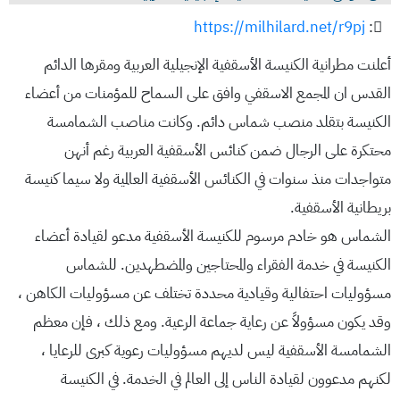
https://milhilard.net/r9pj
:
أعلنت مطرانية الكنيسة الأسقفية الإنجيلية العربية ومقرها الدائم
القدس ان المجمع الاسقفي وافق على السماح للمؤمنات من أعضاء
الكنيسة بتقلد منصب شماس دائم. وكانت مناصب الشمامسة
محتكرة على الرجال ضمن كنائس الأسقفية العربية رغم أنهن
متواجدات منذ سنوات في الكنائس الأسقفية العالمية ولا سيما كنيسة
بريطانية الأسقفية.
الشماس هو خادم مرسوم للكنيسة الأسقفية مدعو لقيادة أعضاء
الكنيسة في خدمة الفقراء والمحتاجين والمضطهدين. للشماس
مسؤوليات احتفالية وقيادية محددة تختلف عن مسؤوليات الكاهن ،
وقد يكون مسؤولاً عن رعاية جماعة الرعية. ومع ذلك ، فإن معظم
الشمامسة الأسقفية ليس لديهم مسؤوليات رعوية كبرى للرعايا ،
لكنهم مدعوون لقيادة الناس إلى العالم في الخدمة. في الكنيسة