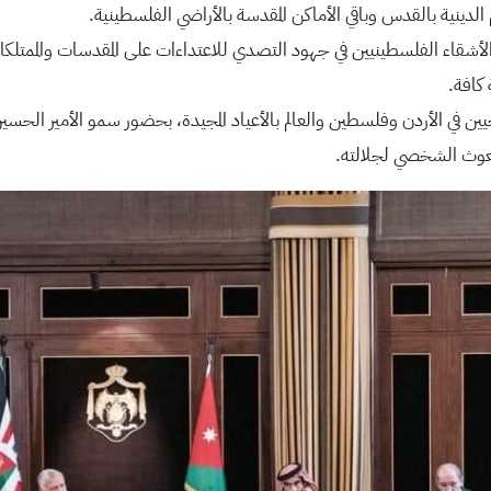
 الدينية بالقدس وباقي الأماكن المقدسة بالأراضي الفلسطينية.
الأشقاء الفلسطينيين في جهود التصدي للاعتداءات على المقدسات والممتلكات
كافة.
ين في الأردن وفلسطين والعالم بالأعياد المجيدة، بحضور سمو الأمير الحسين ب
مبعوث الشخصي لجلالته.