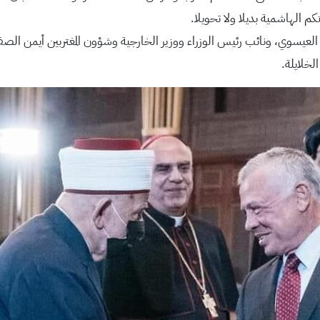
م الهاشمية بديلا ولا تحويلا.
عيسوي، ونائب رئيس الوزراء ووزير الخارجية وشؤون المغتربين أيمن الصف
لخلايلة.