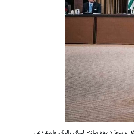
الراسخة في تعزيز مبادئ السلام والوئام، والدفاع عن