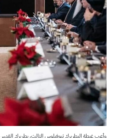
وأعرب غبطة البطريرك ثيوفيلوس الثالث، بطريرك القدس وس