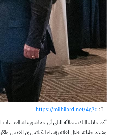
https://milhilard.net/4g7d
:
أكد جلالة الملك عبدالله الثاني أن حماية ورعاية المقدسا
وشدد جلالته خلال لقائه رؤساء الكنائس في القدس والأ