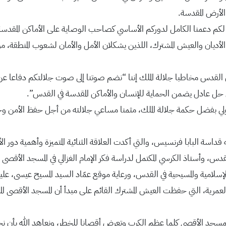
الأرض المقدسة.
كم دعمنا الكامل لدوركم الأساسي كصاحب الوصاية على الأماكن المقدسة ا
ن الأديان والعيش المشترك، اللذين يشكلان الأمل والأمان لشعوب المنطقة، مؤ
 في القدس مخاطبا جلالة الملك إننا “نضم صوتنا إلى صوت جلالتكم دفاعا ع
ل عادل يضمن الحماية للإنسان والأماكن المقدسة في القدس”.
لدولي بفضل حكمة جلالة الملك، مثمنا مساعي جلالته من أجل حفظ الأمن و
قداسة البابا فرنسيس، والتي أكدت العلاقة الثنائية المتميزة وأهمية دور الأرد
وأستاذ الكرسي المكتمل لدراسة فكر الإمام الغزالي في المسجد الأقصى 
إسلامية والمسيحية في القدس، ورعاية موقع عمّاد السيد المسيح عيسى، عليه
العمرية، التي حفظت العيش المشترك القائم على مبدأ أن المسجد الأقصى ال
ا وللمسجد الأقصى كلما عظم الكرب وتعرض أقصانا للخطر، ونعاهد الله بأن 