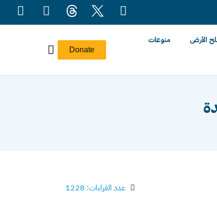
ح الأرض
منوعات
Donate
دة
عدد القراءات: 1228