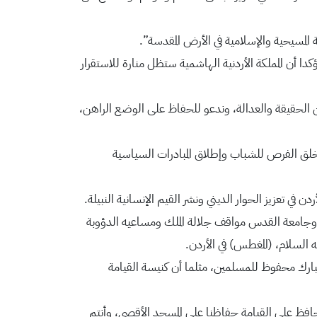
لمسيحية والإسلامية في الأرض المقدسة”.
كدا أن المملكة الأردنية الهاشمية ستظل منارة للاستقرار
ن الحقيقة والعدالة، وندعو للحفاظ على الوضع الراهن،
خلق الفرص للشباب وإطلاق المبادرات السياسية
ن في تعزيز الحوار الديني ونشر القيم الإنسانية النبيلة.
وجامعة القدس مواقف جلالة الملك ومساعيه الدؤوبة
 السلام، (المغطس) في الأردن.
مبارك محفوظ للمسلمين، مثلما أن كنيسة القيامة
نحافظ على القيامة حفاظنا على المسجد الأقصى، وأنتم