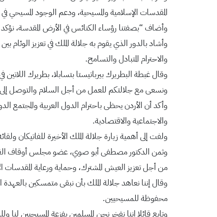
المقدسات الإسلامية والمسيحية، ودعم الوجود المسيحي في 
وأضاف “بصفتنا رؤساء الكنائس في الأرض المقدسة، نؤكد ل
وأشاد بالدور الذي يقوم به جلالة الملك في تعزيز الوئام بي
والاحترام المتبادل والتسامح.
وقال غبطة البطريرك بيرباتيستا بتسابلا، بطريرك اللاتين
ونسعى مع جلالتكم للعمل من أجل السلام والتوصل إلى ح
وأكد أن الأردن يحظى باحترام الدول العربية والمجتمع ا
والاجتماعية والاقتصادية.
ولفت إلى أهمية زيارة جلالة الملك الأخيرة للفاتيكان ولقائه 
وثمن الدكتور مصطفى أبو صوي، عضو مجلس أوقاف القدس، 
من أجل تعزيز العيش المشترك، وحماية ورعاية المقدسات ال
وقال إننا نعاهد جلالة الملك بأن نبقى متمسكين بالعهدة 
محفوظة للمسيحيين.
وتابع قائلا إننا نفخر نحن المسلمين بفزعة المسيحيين لن