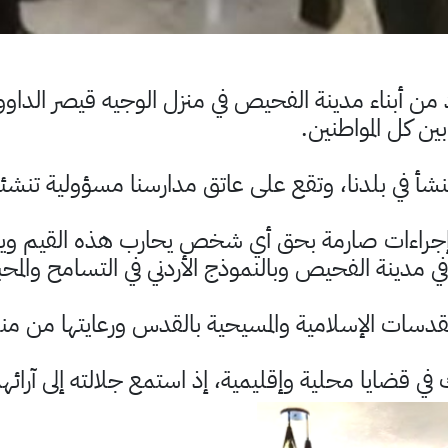
بعدد من أبناء مدينة الفحيص في منزل الوجيه قيصر الد
ن كل المواطنين.
م تنشأ في بلدنا، وتقع على عاتق مدارسنا مسؤولية تنش
ذ إجراءات صارمة بحق أي شخص يحارب هذه القيم وينشر
 في مدينة الفحيص وبالنموذج الأردني في التسامح والمح
لمقدسات الإسلامية والمسيحية بالقدس ورعايتها من من
ي قضايا محلية وإقليمية، إذ استمع جلالته إلى آرائه