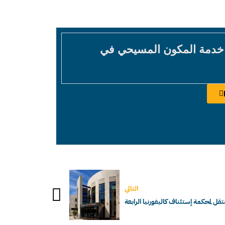
 خدمة المكون المسيحي في
التالي
قل لمحكمة إستئناف كاليفورنيا الرابعة