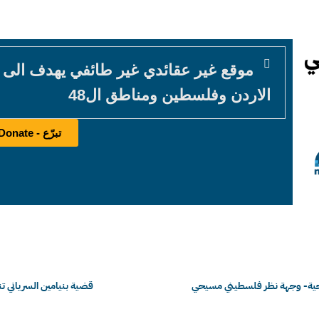
موقع غير عقائدي غير طائفي يهدف الى
الاردن وفلسطين ومناطق ال48
تبرّع - Donate
يحية- وجهة نظر فلسطيني مسيحي
قضية بنيامين السرياني تنت