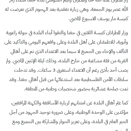
الله عصر يوم الجمعة. وهي زيارة تفقدية بعد الهجوم الذي تعرضت له
كنيسة مار يوسف الاسبوع الماضي.
وزار المطرانان كنيسة اللاتين في جفنا والتقوا أبناء البلدة في جولة راعوية
وأبوية، للاطمئنان على أهل البلدة وعلى واقعهم اليومي والتأكيد على
التآلف والإخاء بين الجميع لا سيما بعد الاعتداء الذي تم على أهالي
القرية من فئة مشاغبة من خارج البلدة، وذلك ليلة الإثنين الماضي. ولم
يصب أحد بأذى رغم أن الاعتداء استغرق 3 ساعات. وقد تدخلت
سلطات الأمن الفلسطينية بعد استدعائها من قبل أهالي جفنا. وقد
تمت صلحة عشائرية بحضور شخصيات وطنية من المنطقة.
كما عبّر أهالي البلدة عن امتنانهم لزيارة الأساقفة والكهنة المرافقين،
مؤكدين على الوحدة الوطنية، وعلى ضرورة توحيد الجهود من أجل
الخير العام في البلدة، وعلى تعزيز الحوار والمشاركة بين الجميع ومع
الجميع.