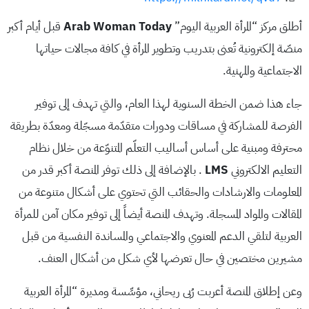
أطلق مركز “المرأة العربية اليوم”
Arab Woman Today
قبل أيام أكبر
منصّة إلكترونية تُعنى بتدريب وتطوير المرأة في كافة مجالات حياتها
الاجتماعية والمهنية.
جاء هذا ضمن الخطة السنوية لهذا العام، والتي تهدف إلى توفير
الفرصة للمشاركة في مساقات ودورات متقدّمة مسجّلة ومعدّة بطريقة
محترفة ومبنية على أساس أساليب التعلّم المتنوّعة من خلال نظام
التعليم الالكتروني
LMS
. بالإضافة إلى ذلك توفر المنصة أكبر قدر من
المعلومات والارشادات والحقائب التي تحتوي على أشكال متنوعة من
المقالات والمواد المسجلة. وتهدف المنصة أيضاً إلى توفير مكان آمن للمرأة
العربية لتلقي الدعم المعنوي والاجتماعي والمساندة النفسية من قبل
مشيرين مختصين في حال تعرضها لأي شكل من أشكال العنف.
وعن إطلاق المنصة أعربت رُبى ريحاني، مؤسِّسة ومديرة “المرأة العربية