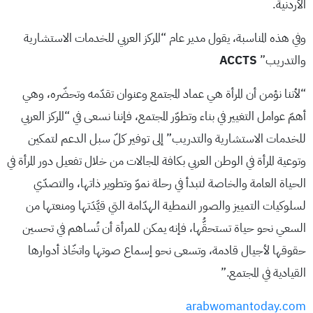
الأردنية.
وفي هذه المناسبة، يقول مدير عام “المركز العربي للخدمات الاستشارية
والتدريب”
ACCTS
“لأننا نؤمن أن المرأة هي عماد المجتمع وعنوان تقدّمه وتحضّره، وهي
أهمّ عوامل التغيير في بناء وتطوّر المجتمع، فإننا نسعى في “المركز العربي
للخدمات الاستشارية والتدريب” إلى توفير كلّ سبل الدعم لتمكين
وتوعية المرأة في الوطن العربي بكافة المجالات من خلال تفعيل دور المرأة في
الحياة العامة والخاصة لتبدأ في رحلة نموّ وتطوير ذاتها، والتصدّي
لسلوكيات التمييز والصور النمطية الهدّامة التي قيَّدَتها ومنعتها من
السعي نحو حياة تستحقُّها، فإنه يمكن للمرأة أن تُساهم في تحسين
حقوقها لأجيال قادمة، وتسعى نحو إسماع صوتها واتخّاذ أدوارها
القيادية في المجتمع.”
arabwomantoday.com