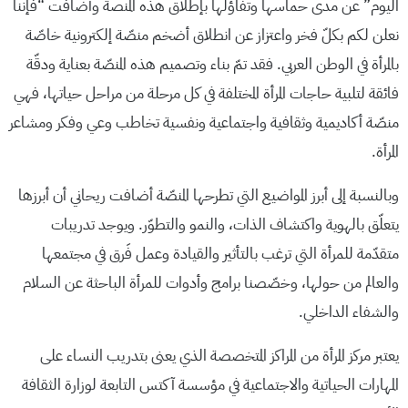
اليوم” عن مدى حماسها وتفاؤلها بإطلاق هذه المنصة وأضافت “فإننا
نعلن لكم بكلّ فخر واعتزاز عن انطلاق أضخم منصّة إلكترونية خاصّة
بالمرأة في الوطن العربي. فقد تمّ بناء وتصميم هذه المنصّة بعناية ودقّة
فائقة لتلبية حاجات المرأة المختلفة في كل مرحلة من مراحل حياتها، فهي
منصّة أكاديمية وثقافية واجتماعية ونفسية تخاطب وعي وفكر ومشاعر
المرأة.
وبالنسبة إلى أبرز المواضيع التي تطرحها المنصّة أضافت ريحاني أن أبرزها
يتعلّق بالهوية واكتشاف الذات، والنمو والتطوّر. ويوجد تدريبات
متقدّمة للمرأة التي ترغب بالتأثير والقيادة وعمل فَرق في مجتمعها
والعالم من حولها، وخصّصنا برامج وأدوات للمرأة الباحثة عن السلام
والشفاء الداخلي.
يعتبر مركز المرأة من المراكز المتخصصة الذي يعنى بتدريب النساء على
المهارات الحياتية والاجتماعية في مؤسسة آكتس التابعة لوزارة الثقافة