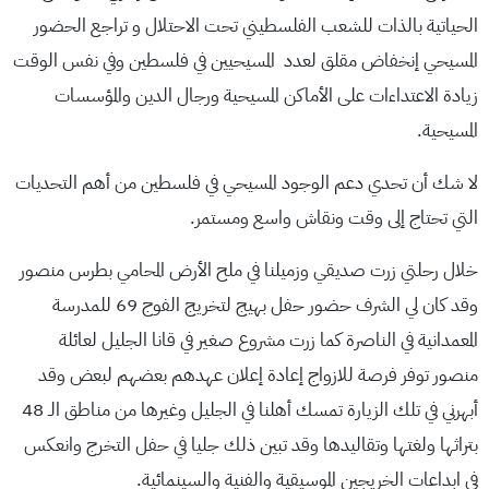
الحياتية بالذات للشعب الفلسطيني تحت الاحتلال و تراجع الحضور
المسيحي إنخفاض مقلق لعدد المسيحيين في فلسطين وفي نفس الوقت
زيادة الاعتداءات على الأماكن المسيحية ورجال الدين والمؤسسات
المسيحية.
لا شك أن تحدي دعم الوجود المسيحي في فلسطين من أهم التحديات
التي تحتاج إلى وقت ونقاش واسع ومستمر.
خلال رحلتي زرت صديقي وزميلنا في ملح الأرض المحامي بطرس منصور
وقد كان لي الشرف حضور حفل بهيج لتخريج الفوج 69 للمدرسة
المعمدانية في الناصرة كما زرت مشروع صغير في قانا الجليل لعائلة
منصور توفر فرصة للازواج إعادة إعلان عهدهم بعضهم لبعض وقد
أبهرني في تلك الزيارة تمسك أهلنا في الجليل وغيرها من مناطق الـ 48
بتراثها ولغتها وتقاليدها وقد تبين ذلك جليا في حفل التخرج وانعكس
في ابداعات الخريجين الموسيقية والفنية والسينمائية.