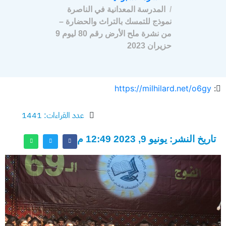
المدرسة المعدانية في الناصرة
نموذج للتمسك بالتراث والحضارة –
من نشرة ملح الأرض رقم 80 ليوم 9
حزيران 2023
https://milhilard.net/o6gy
:
عدد القراءات: 1441
تاريخ النشر: يونيو 9, 2023 12:49 م