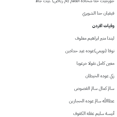
جورجيت حنا شحادة العلام (ام رياض) .بيت جالا
فيفيان حنا الشويري
وفيات الاردن
ليندا منير ابراهيم معلوف
نوفا (نويمي)عوده عيد حدادين
معين كامل نقولا خرعوبا
زكي عوده الخيطان
سالم كمال سالم القصوص
عطاالله سالم عوده الحجازين
أنيسة سليم عقله الكفوف