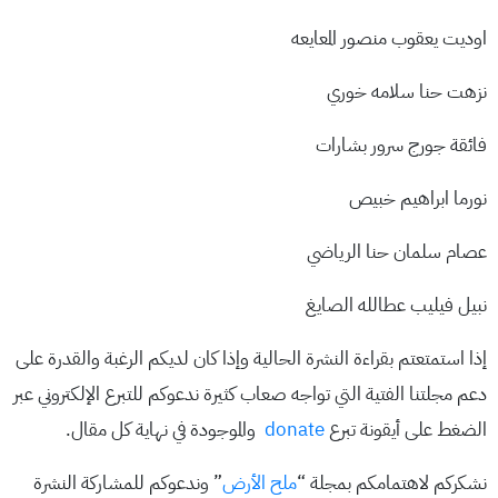
اوديت يعقوب منصور المعايعه
نزهت حنا سلامه خوري
فائقة جورج سرور بشارات
نورما ابراهيم خبيص
عصام سلمان حنا الرياضي
نبيل فيليب عطالله الصايغ
إذا استمتعتم بقراءة النشرة الحالية وإذا كان لديكم الرغبة والقدرة على
دعم مجلتنا الفتية التي تواجه صعاب كثيرة ندعوكم للتبرع الإلكتروني عبر
الضغط على أيقونة تبرع
donate
والموجودة في نهاية كل مقال.
نشكركم لاهتمامكم بمجلة “
ملح الأرض
” وندعوكم للمشاركة النشرة