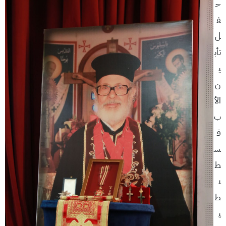
ح
ف
ل
تأب
ي
ن
الأ
ب
ق
س
ط
ن
ط
ي