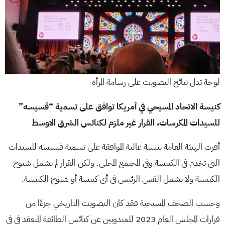
لوحة تدل نتائج التصويت على رسامة المرأة
كنيسة الاتحاد المسيحي في أمريكا توافق على تسمية “قسيسه”
للسيدات المكرسات، القرار غير ملزم لكنائس الشرق الاوسط
أقرت الهيئة العامة بنسبة عالية الموافقة على تسمية قسيسه للسيدات
التي تخدم في الكنيسة وفي المجتمع المحلي. ولكن القرار لم يشمل شيوخ
الكنيسة ولا يشمل القس الرئيس في أي كنيسة أو شيوخ الكنيسة.
وحسب الصحف المسيحية فقد كان التصويت التاريخي جزءًا من
قرارات المجلس العام 2023 للمندوبين عن كنائس الطائفة المنعقد في في