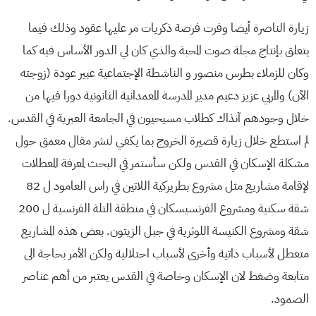
زيارة الناصرة أيضا وفرت فرصة ذكريات مر عليها عقود وذلك فيما
يتعلق بإنتاج مجلة صوت المحبة والذي كان لي الدور الأساس فيه كما
وكان للزملاء بطرس منصور و الناشطة الإجتماعية عبير عودة (زوجته
الآن) والمربي عزيز دعيم مدير المدرسة المعمدانية الثانونية دورا فيها من
خلال وجودهم آنذاك كطلاب مسيحيون في الجامعة العبرية في القدس.
لم استطع خلال زيارة قصيرة الخروج بما يكفي لنشر مقال معمق حول
مشكلة الإسكان في القدس ولكن سأستمر في البحث لمعرفة المعطلات
لإقامة مشاريع مثل مشروع بطريركية اللاتين في راس العامود ل 82
شقة سكنية ومشروع الفرنسيسكان في منطقة التلة الفرنسية ل 200
شقة ومشروع الكنيسة اللوثرية في جبل الزيتون. بعض هذه المشاريع
متعطل لأسباب ذاتية وأخرى لأسباب احتلالية ولكن الأمر بحاجة الى
متابعة وضغط لان الإسكان وخاصة في القدس يعتبر من أهم عناصر
الصمود.