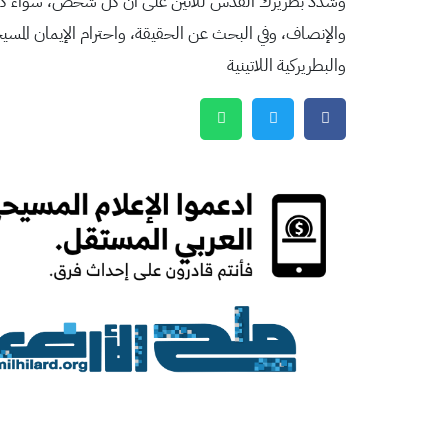
وشدّد بطريرك القدس للاتين على أنّ كل شخص، سواء كان قاض
والإنصاف، وفي البحث عن الحقيقة، واحترام الإيمان المسيح
والبطريركية اللاتينية