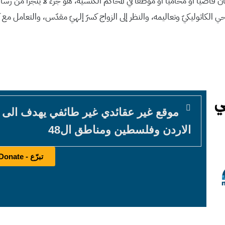
يًا أو محاميًا أو موظفًا في المحاكم الكنسيّة، هو جزء لا يتجزأ من رسا
ي الكاثوليكيّ وتعاليمه، والنظر إلى الزواج كسرّ إلهيّ مقدّس، والتعامل 
موقع غير عقائدي غير طائفي يهدف الى
الاردن وفلسطين ومناطق ال48
تبرّع - Donate