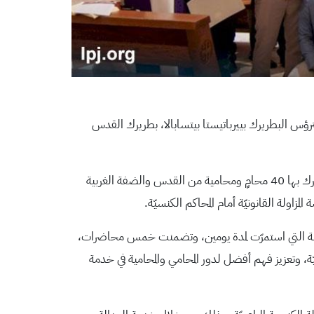
 بترؤس البطريرك بييرباتيستا بيتسابالا، بطريرك القدس
وكانت المحكمة الكنسيّة اللاتينيّة في القدس والناصرة، قد نظمت خلال الفترة ما بين 25 إلى 27 تشرين الثاني الحالي، دورة قانونيّة شارك بها 40 محامٍ ومحامية من القدس والضفة الغربية
ولة القانونيّة أمام المحاكم الكنسيّة.
متخصصة التي استمرّت لمدة يومين، وتضمنت خمس محاضرات،
ّة، وتعزيز فهم أفضل لدور المحامي والمحامية في خدمة