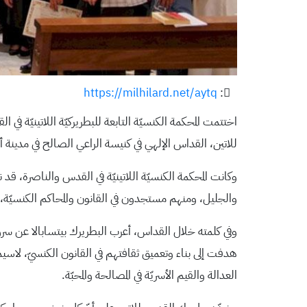
https://milhilard.net/aytq
:
اختتمت المحكمة الكنسيّة التابعة للبطريركيّة اللاتينيّة في
للاتين، القداس الإلهي في كنيسة الراعي الصالح في مدينة أ
والجليل، ومنهم مستجدون في القانون والمحاكم الكنسيّة، و
وفي كلمته خلال القداس، أعرب البطريرك بيتسابالا عن سرو
هدفت إلى بناء وتعميق ثقافتهم في القانون الكنسيّ، لاسيما
العدالة والقيم الأسريّة في المصالحة والمحبّة.