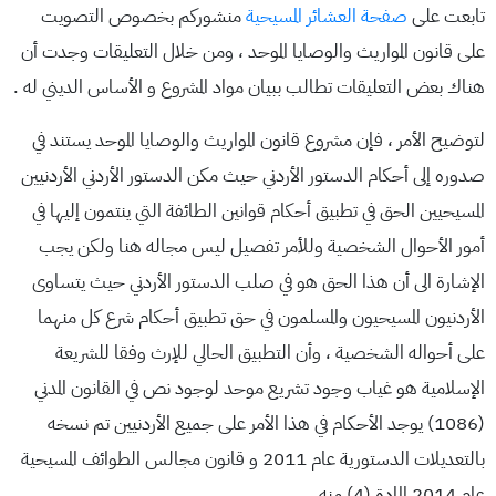
تابعت على
صفحة العشائر المسيحية
منشوركم بخصوص التصويت
على قانون المواريث والوصايا الموحد ، ومن خلال التعليقات وجدت أن
هناك بعض التعليقات تطالب ببيان مواد المشروع و الأساس الديني له .
لتوضيح الأمر ، فإن مشروع قانون المواريث والوصايا الموحد يستند في
صدوره إلى أحكام الدستور الأردني حيث مكن الدستور الأردني الأردنيين
المسيحيين الحق في تطبيق أحكام قوانين الطائفة التي ينتمون إليها في
أمور الأحوال الشخصية وللأمر تفصيل ليس مجاله هنا ولكن يجب
الإشارة الى أن هذا الحق هو في صلب الدستور الأردني حيث يتساوى
الأردنيون المسيحيون والمسلمون في حق تطبيق أحكام شرع كل منهما
على أحواله الشخصية ، وأن التطبيق الحالي للإرث وفقا للشريعة
الإسلامية هو غياب وجود تشريع موحد لوجود نص في القانون المدني
(1086) يوجد الأحكام في هذا الأمر على جميع الأردنيين تم نسخه
بالتعديلات الدستورية عام 2011 و قانون مجالس الطوائف المسيحية
عام 2014 المادة (4) منه .