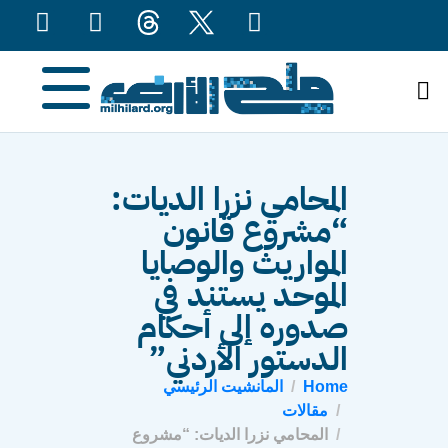
content
المحامي نزرا الديات:
“مشروع قانون
المواريث والوصايا
الموحد يستند في
صدوره إلى أحكام
الدستور الأردني”
Home
المانشيت الرئيسي
مقالات
المحامي نزرا الديات: “مشروع