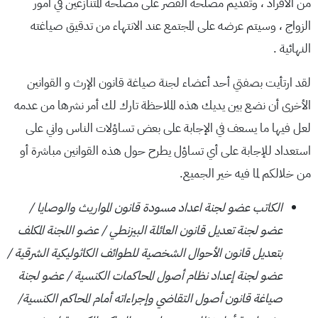
من الأفراد ، وتقديم مصلحة القصر على مصلحة المتنازعين في أمور
الزواج ، وسيتم عرضه على المجتمع عند الانتهاء من تدقيق صياغته
النهائية .
لقد ارتأيت بصفتي أحد أعضاء لجنة صياغة قانون الإرث و القوانين
الأخرى أن نضع بين يديك هذه الملاحظة تارك لك أمر نشرها من عدمه
لعل فيها ما يسعف في الإجابة على بعض تساؤلات الناس واني على
استعداد للإجابة على أي تساؤل يطرح حول هذه القوانين مباشرة أو
من خلالكم لما فيه خير الجميع.
الكاتب عضو لجنة اعداد مسودة قانون المواريث والوصايا /
عضو لجنة تعديل قانون العائلة البيزنطي / عضو اللجنة المكلف
بتعديل قانون الأحوال الشخصية للطوائف الكاثوليكية الشرقية /
عضو لجنة إعداد نظام أصول المحاكمات الكنسية / عضو لجنة
صياغة قانون أصول التقاضي وإجراءاته أمام المحاكم الكنسية/