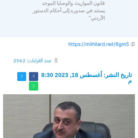
قانون المواريث والوصايا الموحد
يستند في صدوره إلى أحكام الدستور
الأردني”
https://milhilard.net/6gm5
:
عدد القراءات: 2562
تاريخ النشر: أغسطس 18, 2023 8:30
م