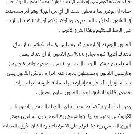
حالة جديدة تقوم على إمكانية الإيصاء لوارث بحيث يمكن المورث حال
حياته أن يوصي بما لا يجاوز الثلث الى أي من الورثة وهو أمر مستحدث
في القانون ، أما في حالة عدم وجود أولاد (ذكور أو إناث) فينتقل الإرث
على الخط المستقيم وفقا الفرع الأقرب .
القانون اليوم تم إقراره من قبل مجلس رؤساء الكنائس بالإجماع
وهناك أغلبية كبيرة تجاوز 80% مع القانون إلا أن هناك بعض
السياسيين وبعض النواب المسيحيين (ليس جميعهم وانما 3 منهم )
يعارضون القانون و يضغطون باتجاه عدم اقراره ، ولكن القانون يسير
باتجاه الإقرار ، أما طريقة إقراره فيها مسائلة قانونية فيها خيارات
جميعها قابلة للتطبيق لجعل القانون ساري المفعول .
ومن ناحية أخرى أيضا تم تعديل قانون العائلة البيزنطي المطبق على
الأرثوذكس تعديلا جذريا ليتواءم مع روح العصر دون المساس بجوهر
الزواج المسيحي وإعادة التركيز على الاسرة باعتباره الكيان الأولى بالحماية