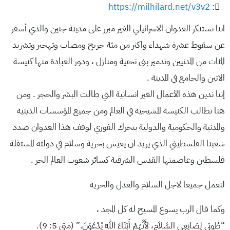
https://milhilard.net/v3v2
:
اننا نستنكر العدوان الاسرائيلي الغير مبرر على مدينة جنين والذي أسفر
عن سقوط عشرة شهداء واكثر من مئة جريح ومصاب وتهجير وتشريد
المئات من المدنيين وتدمير بنى تحتية ومنازل ، ودور العبادة منها كنيسة
الاتين والجامع في المدينة .
إننا ندين هذه الأعمال الغير انسانية التي طالت البشر والحجر . ومن
هنا نطالب الكنيسة المشيخية في العالم ومن جميع المؤسسات الدينية
والمدنية والحكومية والدولية بتحرك الفوري لوقف هذا العدوان ضدد
شعبنا الفلسطيني الذي يريد ان يعيش بحرية وسلام في دولته المستقلة
فلسطين وعاصمتها القدس الشرقية كسائر شعوب العالم الحر .
لنعمل جميعا لاجل السلام والعدل والحرية
وكما قال الرب يسوع المسيح له كل المجد ،
“طُوبَى لِصَانِعِي السَّلاَمِ، لأَنَّهُمْ أَبْنَاءَ اللهِ يُدْعَوْنَ.” (متى 5: 9).