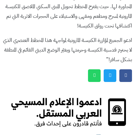
المجاورة لها. حيث يقترح المخطط تحويل المبنى السكني الملاصق للكنيسة
المارونية لمسرح ومطعم ومقهى والاستيلاء على الحجرات الاثرية التي تم
اكتشافها تحت رواق الكنيسة!
ادعو الجميع لمؤازرة الكنيسة المارونية لمواجهة هذا المخطط العنصري الذي
لا يحترم قدسية الكنيسة وحرمتها ويغيّر الوضع الديني القائم في المنطقة
بشكل سافر!”