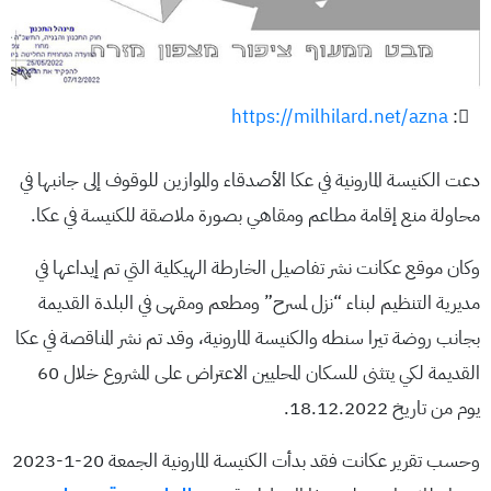
https://milhilard.net/azna
:
دعت الكنيسة المارونية في عكا الأصدقاء والموازين للوقوف إلى جانبها في
محاولة منع إقامة مطاعم ومقاهي بصورة ملاصقة للكنيسة في عكا.
وكان موقع عكانت نشر تفاصيل الخارطة الهيكلية التي تم إيداعها في
مديرية التنظيم لبناء “نزل لمسرح” ومطعم ومقهى في البلدة القديمة
بجانب روضة تيرا سنطه والكنيسة المارونية، وقد تم نشر المناقصة في عكا
القديمة لكي يتثنى للسكان المحليين الاعتراض على المشروع خلال 60
يوم من تاريخ 18.12.2022.
وحسب تقرير عكانت فقد بدأت الكنيسة المارونية الجمعة 20-1-2023