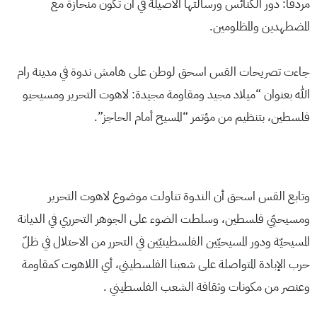
مردفا: دور الكنائس ورسالتها الأصيلة في أن تكون منحازة مع
المضطهدين والمظلومين.
جاءت تصريحات القس اسحق لوطن على هامش ندوة في مدينة رام
الله بعنوان “ميلاد مجيد ومقاومة مجيدة: لاهوت التحرير ومسيحيو
فلسطين، بتنظيم من مؤتمر “المسيح أمام الحاجز”.
وتابع القس اسحق أن الندوة تناولت موضوع لاهوت التحرير
ومسيحيّي فلسطين، وسلطت الضوء على الجوهر التحرري في الديانة
المسيحيّة ودور المسيحيّين الفلسطينيّين في التحرر من الاحتلال في ظلّ
حرب الإبادة المتواصلة على شعبنا الفلسطيني، أي اللاهوت كمقاومة
وعنصر من مكونات وثقافة الشعب الفلسطيني .