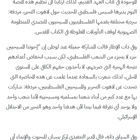
الموجودة في كتاب العهد القديم، لذلك ارتأينا الى تنظيم هذه المنصة
اليوم يديرها قسيس فلسطيني للحديث حول لاهوت التحرر، مردفة:
سردية مختلفة يقدمها الفلسطينيون المسيحيون للتصدي للمنظومة
الصهيونية لوقف التأويلات المغلوطة في الكتاب المقدس.
وفي ذات الإطار قالت المشاركة جميلة عبد لوطن إن “إخوتنا المسيحيين
جزء لا يتجزء من الشعب الفلسطيني، لكن بسبب انخفاض أعدادهم
نتيجة الهجرة التي ضربتهم، لا يأخذون حقهم الكافي على المستوى
المحلي، لذلك شعرت بالسعادة عندما علمت عن هذه المحاضرة التي
تتحدث عن لاهوت التحرير والمسيحيين الفلسطينيين، مردفة: شاركت
بها مع عدد كبير من أبناء شعبنا بمسلميه ومسيحييه لأننا شعب واحد
ولا يوجد أي تفرقة فيما بيننا لأن هدفنا واحد وهو التحرر من الاحتلال
الإسرائيلي.
وفي السياق ذاته، قال المدير التنفيذي لمركز بيسان للبحوث والإنماء أبي