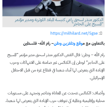
الدكتور منذر اسحق راعي كنيسة الميلاد اللوثرية ومدير مؤتمر
"المسيح على الحاجز"
https://milhilard.net/5gse
:
بالتعاون مع م
وقع وتلفزين وطن
– رام الله- فلسطين
رام الله – وطن: قال القسّ الدكتور منذر اسحق مدير مؤتمر “المسيح
على الحاجز” لوطن إن الكنائس غير صامتة على الانتهاكات وحرب
الإبادة التي يتعرض لها أبناء شعبنا في قطاع غزة من قبل الاحتلال
الإسرائيلي.
وأضاف: الكنائس تتحدث عن المعاناة وتناصر وتجتهد على مستويات
محلية وإقليمية وعالمية كي تتوقف حرب الإبادة التي يتعرض لها شعبنا،