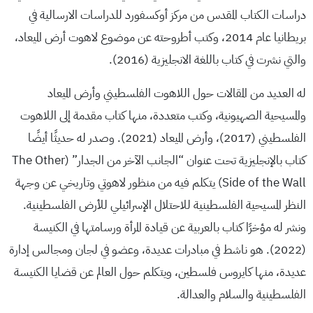
دراسات الكتاب المقدس من مركز أوكسفورد للدراسات الارسالية في
بريطانيا عام 2014، وكتب أطروحته عن موضوع لاهوت أرض الميعاد،
والتي نشرت في كتاب باللغة الانجليزية (2016).
له العديد من المقالات حول اللاهوت الفلسطيني وأرض الميعاد
والمسيحية الصهيونية، وكتب متعددة، منها كتاب مقدمة إلى اللاهوت
الفلسطيني (2017)، وأرض الميعاد (2021). وصدر له حديثًا أيضًا
كتاب بالإنجليزية تحت عنوان “الجانب الآخر من الجدار” (The Other
Side of the Wall) يتكلم فيه من منظور لاهوتي وتاريخي عن وجهة
النظر المسيحية الفلسطينية للاحتلال الإسرائيلي للأرض الفلسطينية.
ونشر له مؤخرًا كتاب بالعربية عن قيادة المرأة ورسامتها في الكنيسة
(2022). هو ناشط في مبادرات عديدة، وعضو في لجان ومجالس إدارة
عديدة، منها كايروس فلسطين، ويتكلم حول العالم عن قضايا الكنيسة
الفلسطينية والسلام والعدالة.