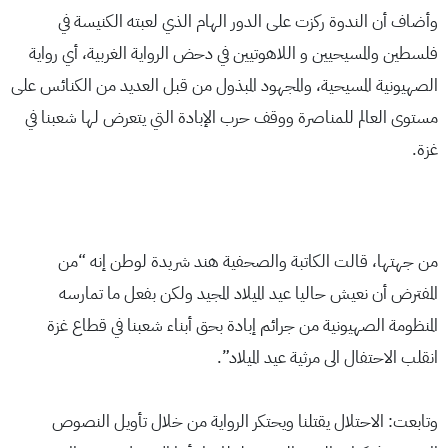
وأضاف أن الندوة ركزت على الدور الهام الذي لعبته الكنيسة في
فلسطين والمسيحيين و اللاهوتيين في دحض الرواية الغربية، أي رواية
الصهيونية المسيحية، والمجهود المبذول من قبل العديد من الكنائس على
مستوى العالم للمناصرة ووقف حرب الإبادة التي يتعرض لها شعبنا في
غزة.
من جهتها، قالت الكاتبة والصحفية هند شريدة لوطن إنه “من
المفترض أن نعيش حاليا عيد الميلاد المجيد ولكن بفعل ما تمارسه
المنظومة الصهيونية من جرائم إبادة بحق أبناء شعبنا في قطاع غزة
انقلب الاحتفال الى مرثية عيد الميلاد”.
وتابعت: الاحتلال يقتلنا ويحتكر الرواية من خلال تأويل النصوص