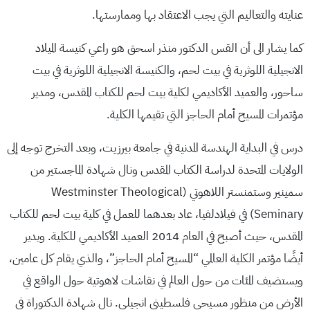
عنايته والتعاليم التي يجب الاعتقاد بها وممارستها.
كما يشار الى أن القس الدكتور منذر اسحق هو راعي كنيسة الميلاد
الانجيلية اللوثرية في بيت لحم، والكنيسة الانجيلية اللوثرية في بيت
ساحور، والعميد الأكاديمي لكلية بيت لحم للكتاب المقدس، ومدير
مؤتمرات المسيح أمام الحاجز التي تقيمها الكلية.
درس في البداية الهندسة المدنية في جامعة بيرزيت، وبعد التخرج توجه إلى
الولايات المتحدة لدراسة الكتاب المقدس ونال شهادة الماجستير من
سمينير وستمنستر اللاهوتي (Westminster Theological
Seminary) في فيلادلفيا، عاد بعدهما للعمل في كلية بيت لحم للكتاب
المقدس، حيث أصبح في العام 2014 العميد الأكاديمي للكلية. ويدير
أيضًا مؤتمر الكلية العالمي “المسيح أمام الحاجز”، والذي يقام كل عامين،
ويستضيف المئات من حول العالم في نقاشات لاهوتية حول الواقع في
الأرض من منظور مسيحي فلسطيني انجيلي. نال شهادة الدكتوراة في