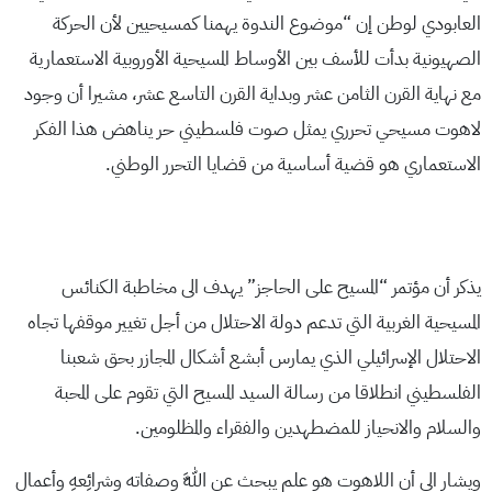
العابودي لوطن إن “موضوع الندوة يهمنا كمسيحيين لأن الحركة
الصهيونية بدأت للأسف بين الأوساط المسيحية الأوروبية الاستعمارية
مع نهاية القرن الثامن عشر وبداية القرن التاسع عشر، مشيرا أن وجود
لاهوت مسيحي تحرري يمثل صوت فلسطيني حر يناهض هذا الفكر
الاستعماري هو قضية أساسية من قضايا التحرر الوطني.
يذكر أن مؤتمر “المسيح على الحاجز” يهدف الى مخاطبة الكنائس
المسيحية الغربية التي تدعم دولة الاحتلال من أجل تغيير موقفها تجاه
الاحتلال الإسرائيلي الذي يمارس أبشع أشكال المجازر بحق شعبنا
الفلسطيني انطلاقا من رسالة السيد المسيح التي تقوم على المحبة
والسلام والانحياز للمضطهدين والفقراء والمظلومين.
ويشار الى أن اللاهوت هو علم يبحث عن اللَّه وصفاته وشرائِعهِ وأعمال