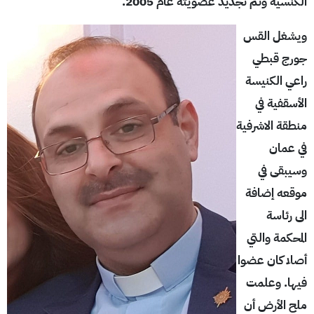
الكنسية وتم تجديد عضويته عام 2005.
ويشغل القس
جورج قبطي
راعي الكنيسة
الأسقفية في
منطقة الاشرفية
في عمان
وسيبقى في
موقعه إضافة
الى رئاسة
المحكمة والتي
أصلا كان عضوا
فيها. وعلمت
ملح الأرض أن