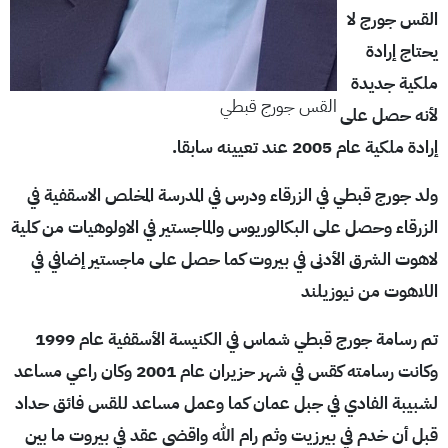
القس جورج لا
يحتاج إرادة
ملكية جديدة
القس جورج قبطي
لأنه حصل على
إرادة ملكية عام 2005 عند تعيينه سابقا.
ولد جورج قبطي في الزرقاء ودرس في المدرسة المخلص الاسقفية في
الزرقاء وحصل على البكالوريوس والماجستير في الاولوهيات من كلية
لاهوت الشرق الأدنى في بيروت كما حصل على ماجستير إضافي في
اللاهوت من نيوزيلند
تم رسامة جورج قبطي شماس في الكنيسة الأسقفية عام 1999
وكانت رسامته كقس في شهر حزيران عام 2001 وكان راعي مساعد
لشبيبة الفادي في جبل عمان كما وعمل مساعد للقس فائق حداد
قبل أن خدم في بيرزيت وثم رام الله واقضي عقد في بيروت ما بين