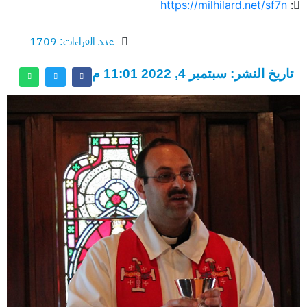
https://milhilard.net/sf7n
:
عدد القراءات: 1709
تاريخ النشر: سبتمبر 4, 2022 11:01 م