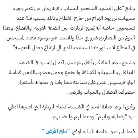
وتابع “على الصعيد الشخصي للشباب ، فإنه يعاني من عدم وجود
تسهيلات لمن يود الزواج من خارج القطاع وذلك بسبب قلة عدد
المسيحيين، خاصة أنه يُمنع الزيارات بين الضفة الغربية والقطاع، وهذا
النوع من التصاريح ضروري جدًا وللاسف غير موجود فعدد المسيحيين
في القطاع لا يتجاوز ١٠٥٠ نسمة مما ادى الى ارتفاع معدل العنوسة”.
وشجع سفير الفاتيكان أهالي غزة على اكمال المسيرة في الخدمة
للاطفال والشبيبة والكشافة والمجتمع وحمل معه رسالة من قداسة
البابا فرنسيس تنص على تضامنه معنا واننا في صلواته بأستمرار
خصوصًا الاطفال والشباب والمرضى.
وأدى الوفد صلاة الاحد في الكنيسة، كختام للزيارة التي اعتبرها اهالي
غزة “رفعا لمعنوياتهم” ودعما لهم ولقضيتهم.
فيما يلي صور خاصة للزيارة لموقع
“ملح الأرض “