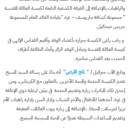
والراهبات بالإضافة إلى الفرقة الكشفية التابعة لكنيسة العائلة المقدسة
” مجموعة كشافة ماريوسف – غزة “بقيادة القائد العام للمجموعة
جريس ميخائيل.
و رحّب راعي الكنيسة بحرارة بأعضاء الوفد وأقيم القداس الإلهي في
كنيسة العائلة المقدسة وتبادل الوفد الزائر وأبناء الطائفة أطراف
الحديث بعد القداس مباشرة.
وتابع الأب جبرائيل لـ “
لملح الأرض”
أنه بناءً على رسالة السيد المسيح
تقدم الكنيسة الخدمة والمحبة للأخرين بالتعاون مع الكريتاس، ومن
إحدى تلك المبادرات زيارة وتقديم الخدمة في بيتَين لرعاية ذوي الإعاقة
في غزة: أحدهما للأطفال والآخر للشباب وكبار السن بإدارة راهبات الأم
تريزا (مرسلات المحبة). بالإضافة إلى زيارة بيوت العائلات العفيفة
وتقديم المساعدات البسيطة تعبيرًا عن المحبة المسيحية للجميع.