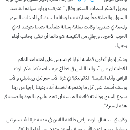
بجزيل الشكر لسعادة السفير وقال ” تشرفت بزيارة سيادة القاصد
الرسولي والصلاة معاً ومباركة بيتنا وعائلتنا حيث أنها أدخلت السرور
والمحبة في صدورنا وكانت بمثابة رسالة طمأنينة بعدما تعرضنا له في
الحرب الأخيرة، ورجائي من الكنيسه هو دائما أن تبقى بجانب أبناء
رعيتها.
وشكر إدوار أنطون قداسة البابا فرانسيس على اهتمامه الدائم
للاطمئنان على أحوالنا الناس في قطاع غزه خاصة كما شكر الوفد
المرافق وآباء الكنيسة الكاثوليكية في غزة الأب جبرائيل رومانيلي والأب
يوسف أسعد على كل ما يقدمونه لخدمة أبناء رعيتنا راجيا من ربنا
يسوع المسيح ووالدته فائقة القداسة أن تنعم عليهم بالقوة والصحة في
هذه المسيرة”.
وكان في استقبال الوفد راعي طائفة اللاتين في مدينة غزة الأب جبرائيل
رومانيلي ومساعده الأب يوسف أسعد وعدد من أبناء الطائفة