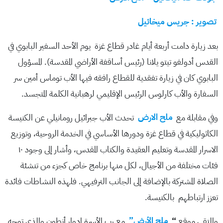
تصوير : جريس ميخائيل
بعد زيارة دامت أربعة أيام غادر قطاع غزة يوم الأحد السفير البابوي في
القدس أدولفو تيتو يلانا (رئيس أساقفة الأراضي المقدسة). المسؤول
البابوي كان في زيارة تفقدية للقطاع رافقه فيها الأب توماس أمين سر
السفارة والأب كارلوس الرئيس الإقليمي لرهبانية الكلمة المتجسد.
وفي مقابلة مع
ملح الارض
تحدث الأب جبرائيل رومانيلي عن الكنيسة
الكاثوليكية في قطاع غزة ودورها الأساسي في الخدمة الروحية، وتوزيع
الاسرار المقدسة وتعليم العقيدة والكتاب المقدس، وأشار إلى وجود ١٠
فئات مختلفة من الأجيال، لكل منها برنامج خاص كجزء من تنشئة
الصلاة المشتركة بالإضافة إلى الجانب الترفيهي. فلهذه النشاطات فائدة
تعزز ارتباطهم بالكنيسة.
والتقى موقع
“
ملح الأرض”
مع رب الأسرة إدوار أنطون والذي توجه