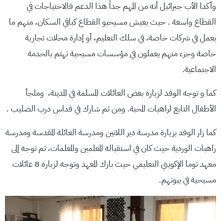
وأكدا الأب جبرائيل أنه من المهم جداً هذا الدعم فالاحتياجات في
القطاع واسعة . حيث يعيش مسيحيو القطاع كباقي السكان، منهم ما
يعمل في شركات خاصة، في سلك التعليم، أو إدارة محلات تجارية
خاصة وجزء منهم يعملون في مؤسسات مسيحية تهتم بالخدمة
الاجتماعية.
كما و توجه الوفد لزيارة بعض العائلات المسلمة في المدينة، وملجأ
الأطفال التابع لراهبات المحبة. ومن ثم شارك في قداس درب الصليب .
كما زار الوفد بزيارة مدرسة دير اللاتين ومدرسة العائلة المقدسة ومدرسة
راهبات الوردية حيث كان في استقباله المعلمين والمعلمات، ثم توجه إلى
معهد توما الإكويني التعليمي حيث بارك المعهد وتوجه لزيارة 8 عائلات
مسيحية في بيوتهم.