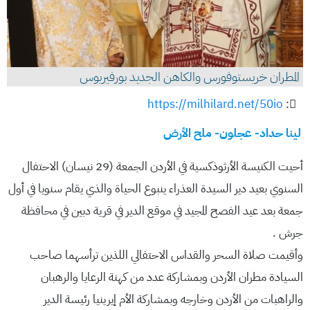
المطران خريستوفورس والكاهن الجديد بورفيريوس
https://milhilard.net/50io
:
لينا حداد- عجلون- ملح الأرض
أحيت الكنيسة الأرثوذكسية في الأردن الجمعة (29 نيسان) الاحتفال
السنوي بعيد دير السيدة العذراء ينبوع الحياة والذي يقام سنويا في أول
جمعة بعد عيد الفصح المجيد في موقع الدير في قرية دبين في محافظة
جرش .
وأقيمت صلاة السحر والقداس الاحتفالي اللذين ترأسهما صاحب
السيادة مطران الأردن وبمشاركة عدد من كهنة الرعايا والرهبان
والراهبات من الأردن وخارجه وبمشاركة الأم إيرينيا رئيسة الدير