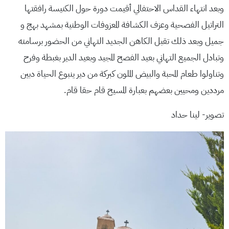
وبعد انتهاء القداس الاحتفالي أقيمت دورة حول الكنيسة رافقتها
التراتيل الفصحية وعزف الكشافة المعزوفات الوطنية بمشهد بهج و
جميل وبعد ذلك تقبل الكاهن الجديد التهاني من الحضور برسامته
وتبادل الجميع التهاني بعيد الفصح المجيد وبعيد الدير بغبطة وفرح
وتناولوا طعام المحبة والبيض الملون كبركة من دير ينبوع الحياة دبين
مرددين ومحيين بعضهم بعبارة المسيح قام حقا قام.
تصوير- لينا حداد