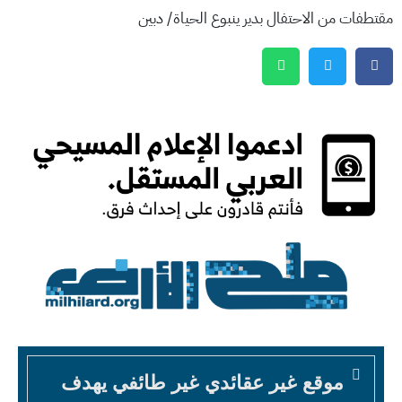
مقتطفات من الاحتفال بدير ينبوع الحياة/ دبين
موقع غير عقائدي غير طائفي يهدف