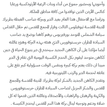
وأخويتها وبحضور جموع من أبناء وبنات الرعية الأرثوذكسية ورعايا
كنائس الأردن الذين توافدوا من كافة مناطق المملكة.
وتزامنا مع الاحتفال هذا العام بعيد الدير وببركة صاحب الغبطة بطريرك
المدينة المقدسة ثيوفيلوس الثالث وقرار المجمع المقدس تم خلال القداس
سيامة الشماس المتوحد بورفيريوس برهم كاهنا بوضع يد صاحب
السيادة المطران خريستوفورس الذي هنئه بهذه البركة وهنئ عائلته
أيضا مؤكدا على أن الكاهن الجديد سيخدم في دير ينبوع الحياة في دبين
ككاهن متوحد ليقوم بكل الخدم الكنسية اليومية التي تقام في الدير
مبينا ان ذلك يعتبر بركة كبيرة وبنفس الوقت مسؤولية كبير تقع على
عاتقه لخدمة الدير والرتب الليتورجية فيه.
وتقدم الكاهن الجديد بالشكر لبركة بطريرك المدينة المقدسة والمجمع
المقدس والشكر الجزيل لصاحب السيادة المطران خريستوفوروس
والكهنة والرهبان والراهبات والأصدقاء وعائلته الذين قدموا له كل
صلاة ودعم وتوجيه لينال بركة هذا السر المقدس ليخدم الكنيسة .