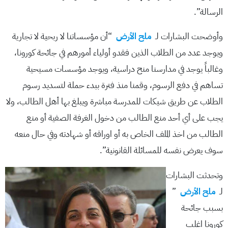
الرسالة”.
وأوضحت البشارات لـ
ملح الأرض
“أن مؤسساتنا لا ربحية لا تجارية
ويوجد عدد من الطلاب الذين فقدو أولياء أمورهم في جائحة كورونا،
وغالباً يوجد في مدارسنا منح دراسية، ويوجد مؤسسات مسيحية
تساهم في دفع الرسوم، وقمنا منذ فترة ببدء حملة لتسديد رسوم
الطلاب عن طريق شيكات للمدرسة مباشرة ويبلغ بها أهل الطالب، ولا
يجب على أي أحد منع الطالب من دخول الغرفة الصفية أو منع
الطالب من اخذ الملف الخاص به أو اوراقه أو شهادته وفي حال منعه
سوف يعرض نفسه للمسائلة القانونية”.
وتحدثت البشارات
لـ
ملح الأرض
”
بسبب جائحة
كورونا اغلب