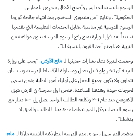
الرسوم بالنسبة للمدارس وأصبح الأهالي يتجهون للمدارس
الحكومية”. وتتابع “من منظوري الشخصي بعد انتهاء جائحة كورونا
الرسوم المدرسية غير مناسبة مقابل الخدمات التعليمية التي نقدمها
تحديداً بعد قرار الوزارة بمنع رفع الرسوم المدرسية بدون موافقة من
التربية هذا يعتبر أحد القيود بالنسبة لنا”.
وختمت المديرة دعاء بشارات حديثها لـ
ملح الأرض
“يجب على وزارة
التربية أن تنظر ولو قليل بعدل ومساواة للأقساط المدرسية ويجب أن
نتعاون ولا يكون جميع الحمل على أولياء أمور الطلبة ونحن نسعى
لمخرجات جيدة وهدفنا المساعدة، فنحن اول مدرسة في الاردن تتبنى
المكفوفين منذ عام ٢٠٠١ وتكلفة الطالب الواحد تصل إلى ١٥٠٠ دينار مع
رسوم الباصات وكل الذي نتقاضاه ٤٠٠ دينار للطالب والفرق لا
يدفعلنا”.
يوضح المدير سهيل خوري مدير المدرسة البطريكية اللاتينية ماركا لـ
ملح