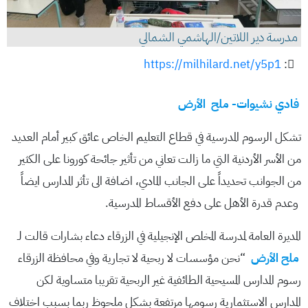
مدرسة دير اللاتين/الهاشمي الشمالي
https://milhilard.net/y5p1
:
فادي نشيوات- ملح الأرض
تشكل الرسوم المدرسية في قطاع التعليم الخاص عائق كبير أمام العديد
من الأسر الأردنية التي ما زالت تعاني من تأثير جائحة كورونا على الكثير
من الجوانب تحديداً على الجانب المادي، اضافة الى تأثر المدارس ايضاً
وعدم قدرة الأهل على دفع الأقساط المدرسية.
المديرة العامة لمدرسة المخلص الإنجيلية في الزرقاء دعاء بشارات قالت لـ
ملح الأرض
“نحن مؤسسات لا ربحية لا تجارية وفي محافظة الزرقاء
رسوم المدارس المسيحية الطائفية غير الربحية تقريبا متساوية لكن
المدارس الاستثمارية رسومها مرتفعة بشكل ملحوظ ربما بسبب اختلاف