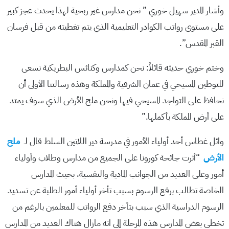
وأشار المدير سهيل خوري ” نحن مدارس غير ربحية لهذا يحدث عجز كبير
على مستوى رواتب الكوادر التعليمية الذي يتم تغطيته من قبل فرسان
القبر المقدس”.
وختم خوري حديثه قائلاً: نحن كمدارس وكنائس البطريكية نسعى
للتوطين المسيحي في عمان الشرقية والمملكة وهذه رسالتنا الأولى أن
نحافظ على التواجد المسيحي فيها ونحن ملح الأرض الذي سوف يمتد
على أرض المملكة بأكملها.”
وائل غطاس أحد أولياء الأمور في مدرسة دير اللاتين السلط قال لـ
ملح
الأرض
“أثرت جائحة كورونا على الجميع من مدارس وطلاب وأولياء
أمور وعلى العديد من الجوانب المادية والنفسية، بحيث المدارس
الخاصة تطالب برفع الرسوم بسبب تأخر أولياء أمور الطلبة عن تسديد
الرسوم الدراسية الذي سبب بتأخر دفع الرواتب للمعلمين بالرغم من
تخطي بعض المدارس هذه المرحلة إلى انه مازال هناك العديد من المدارس