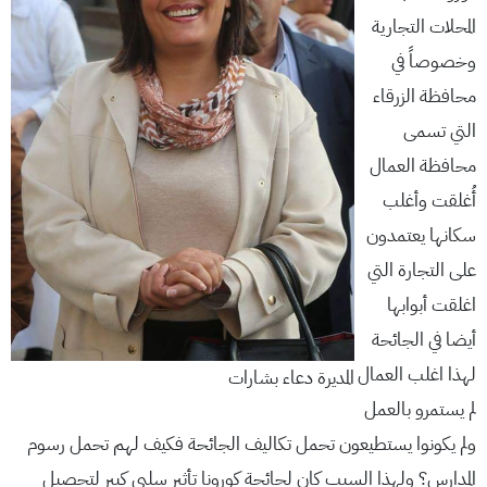
المحلات التجارية
وخصوصاً في
محافظة الزرقاء
التي تسمى
محافظة العمال
أُغلقت وأغلب
سكانها يعتمدون
على التجارة التي
اغلقت أبوابها
أيضا في الجائحة
لهذا اغلب العمال
المديرة دعاء بشارات
لم يستمرو بالعمل
ولم يكونوا يستطيعون تحمل تكاليف الجائحة فكيف لهم تحمل رسوم
المدارس؟ ولهذا السبب كان لجائحة كورونا تأثير سلبي كبير لتحصيل