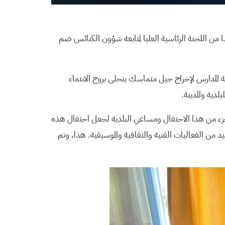
بلدية بيت ساحور السيد هاني الحايك وعدد من أعضاء المجلس البلدي ظهر اليوم الجمعة الموافق 11/11/2022 وفدا من اللجنة الرئاسية العليا لمتابعة شؤون الكنائس ضم
 المدارس لإخراج جيل متماسك يتحلى بروح الانتماء
ية والمدينة.
 جزء من هذا الاحتفال ومساعي البلدية لجعل احتفال هذه
ة لهذه السنة والتي ستدوم لمدة ٣ ايام متواصلة وسيتخللها العديد من الفعاليات الفنية والثقافية والموسيقية. هذا، وتم