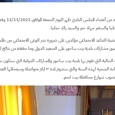
استقبل رئيس 
يا والسفير جهاد خير والسيد رائد حنانيا.
ية التباعد الاجتماعي مؤكدين على ضرورة نشر الوعي الاجتماعي بين طلبة
 مشاركات بلدية بيت ساحور على الصعيد الدولي وما حققته من نتائج للبلد
الحالية التي تقوم بها بلدية بيت ساحور والمشاركات الدولية التي ستكون
السنة احتفالا مميزا والفعاليات التي ستشملها فعالية اضاءة الشجر
تي ستجوب شوارع محافظة بيت لحم.