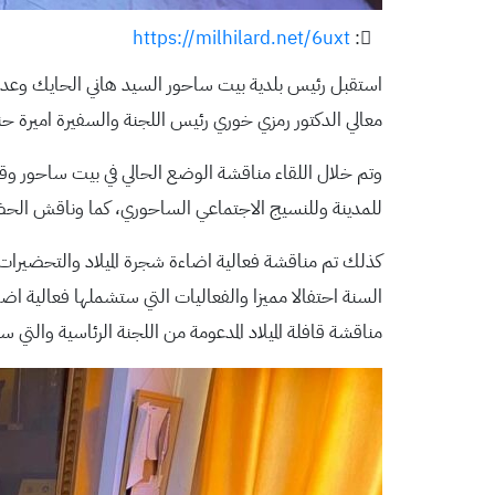
https://milhilard.net/6uxt
:
معالي الدكتور رمزي خوري رئيس اللجنة والسفيرة اميرة حنان
وتم خلال اللقاء مناقشة الوضع الحالي في بيت ساحور وقض
للمدينة وللنسيج الاجتماعي الساحوري، كما وناقش الحضور
كذلك تم مناقشة فعالية اضاءة شجرة الميلاد والتحضيرات 
مناقشة قافلة الميلاد المدعومة من اللجنة الرئاسية وال