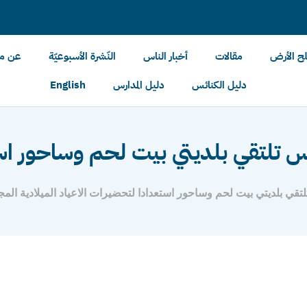
لح الأرض
مقالات
أخبار الناس
النّشرة الأسبوعيّة
عن مل
دليل الكنائس
دليل المدارس
English
ائس تلتقي بلديتي بيت لحم وساحور اس
لتقي بلديتي بيت لحم وساحور استعدادا لتحضيرات الاعياد الميلادية المج