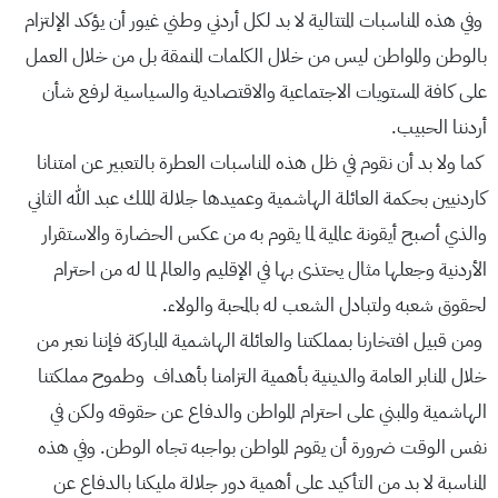
وفي هذه المناسبات المتتالية لا بد لكل أردني وطني غيور أن يؤكد الإلتزام
بالوطن والمواطن ليس من خلال الكلمات المنمقة بل من خلال العمل
على كافة المستويات الاجتماعية والاقتصادية والسياسية لرفع شأن
أردننا الحبيب.
كما ولا بد أن نقوم في ظل هذه المناسبات العطرة بالتعبير عن امتنانا
كاردنيين بحكمة العائلة الهاشمية وعميدها جلالة الملك عبد الله الثاني
والذي أصبح أيقونة عالمية لما يقوم به من عكس الحضارة والاستقرار
الأردنية وجعلها مثال يحتذى بها في الإقليم والعالم لما له من احترام
لحقوق شعبه ولتبادل الشعب له بالمحبة والولاء.
ومن قبيل افتخارنا بمملكتنا والعائلة الهاشمية المباركة فإننا نعبر من
خلال المنابر العامة والدينية بأهمية التزامنا بأهداف وطموح مملكتنا
الهاشمية والمبني على احترام المواطن والدفاع عن حقوقه ولكن في
نفس الوقت ضرورة أن يقوم المواطن بواجبه تجاه الوطن. وفي هذه
المناسبة لا بد من التأكيد على أهمية دور جلالة مليكنا بالدفاع عن