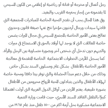
رجل أعمال أو مخرجة أو فنانة أو رياضية او إعلامي من المكون المسيحي
لما يقدمونه من إنجاز يحترمه القريب والبعيد.
وفي هذا المجال يجب أن نقدم التحية الخاصة للمبادرات المجتمعية التي
قادتها سيدات ورجال أردنيون مؤخرا نتج عنها صيغة قانون وحدوي
تعالج بعض الأمور الخاصة بالمجتمع المسيحي في مجال الميراث يضمن
خاصة للعائلات التي لا يوجد لها أولاد بالحق في الاستمتاع في ميراث
والديهم دون تدخل أي شخص آخر وبصورة متساوية بين الرجل والمرأة.
كما يسجل للأردن الخطوات الاجتماعية الخاصة المتقدمة في معالجة
الأمور الخاصة بالأطفال بشكل عام ومسلوبي السند بشكل خاص
وذلك من خلال دعم مبدأ الحضانة والتي توفر بيتا دافئا ومحبة خاصة
لهؤلاء الأطفال والذين يتبادلون المحبة لأزواج محرومين من الأطفال
بصورة طبيعية. يعتبر الأردن من أوائل الدول العربية التي أولت اهتمامًا
كبيرًا بالطفل الفاقد للسند الأسري، حيث قامت وزارة التنمية
الاجتماعية مشكورة بحل أزمة اكثر من ١٥٠٠ طفل منذ عام ١٩٦٧ من