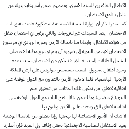
الأطفال الفاقدين للسند الأسري، وضمهم ضمن أسر رعاية بديلة من
خلال برنامج الاحتضان.
كما يجدر الذكر أن وزارة التنمية الاجتماعية مشكورة قامت بفتح باب
الاحتضان ايضا للسيدات غير المتزوجات واللاتي يرغبن في احتضان طفل
من هؤلاء الأطفال، وايمانا منا باصالة الأردن ودوره الريادي في موضوع
الاحتضان لابد من التنوية إلى ضرورة أن يتم توسيع مظلة الاحتضان
لتشمل العائلات المسيحية التي لا تتمكن من الاحتضان بسبب عدم
وجود أطفال مجهولي النسب مسيحيين مولودين على أرض المملكة
الأردنية الهاشمية، فلما لا تقوم الأردن بالتعاون مع الدول الموقعة على
اتفاقية لاهاي من تمكين تلك العائلات من تحقيق حلم
التبني(الإحتضان) وذلك من خلال فتح الباب مع الدول الموقعة على
اتفاقية لاهاي التي وقعت عليها الأردن وتلتزم بها.
لا شك أن الأمور الاجتماعية لها بهجتها وإذا ننطلق من المناسبة الوطنية
بعيد الاستقلال للمناسبة الاجتماعية بحفل زفاف ولي العهد فإن أنظارنا