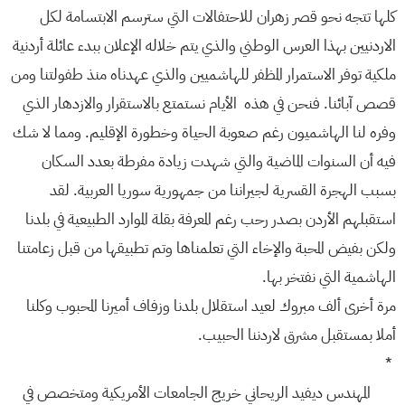
كلها تتجه نحو قصر زهران للاحتفالات التي سترسم الابتسامة لكل
الاردنيين بهذا العرس الوطني والذي يتم خلاله الإعلان ببدء عائلة أردنية
ملكية توفر الاستمرار المظفر للهاشميين والذي عهدناه منذ طفولتنا ومن
قصص آبائنا. فنحن في هذه الأيام نستمتع بالاستقرار والازدهار الذي
وفره لنا الهاشميون رغم صعوبة الحياة وخطورة الإقليم. ومما لا شك
فيه أن السنوات الماضية والتي شهدت زيادة مفرطة بعدد السكان
بسبب الهجرة القسرية لجيراننا من جمهورية سوريا العربية. لقد
استقبلهم الأردن بصدر رحب رغم المعرفة بقلة الموارد الطبيعية في بلدنا
ولكن بفيض المحبة والإخاء التي تعلمناها وتم تطبيقها من قبل زعامتنا
الهاشمية التي نفتخر بها.
مرة أخرى ألف مبروك لعيد استقلال بلدنا وزفاف أميرنا المحبوب وكلنا
أملا بمستقبل مشرق لاردننا الحبيب.
*
المهندس ديفيد الريحاني خريج الجامعات الأمريكية ومتخصص في