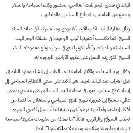
الميلاد في فندق البحر الميت العلاجي، بحضور وكلاء السياحة والسفر
وجمع من العاملين بالقطاع السياحي والمواطنين.
وتأتي مغارة الميلاد الأكبر بالأردن كنموذج ومجسّم يُحاكي ميلاد السيّد
المسيح، كما تكتسب أهميتها كونها الوحيدة في منطقة البحر الميت
السياحيّة والدينيّة، وأيضًا كونها تقع في جوار موقع معموديّة السيّد
المسيح الذي يتم العمل على تطوير الأراضي المجاورة له.
وقال وزير السياحة والآثار العامة نايف الفايز، إن إنشاء مغارة الميلاد في
ظل اقتراب عيد الميلاد المجيد، هو تأكيد على سعي القطاع السياحي إلى
إيجاد تنوّع سياحي ديني في منطقة البحر الميت التي هي منتجع طبيعي
عالمي، مشيرًا إلى ضرورة تنويع المنتج السياحي واستغلال ما لدينا من
أفكار إبداعية وأماكن نادرة وأخرى دينية تتطلّب بذل أقصى الجهود
لجذب السواح والزائرين، قائلاً “ما نملكه من مقومات متنوعة سياحية
تاريخية وطبيعية وعلاجية ودينية لا يملكه غيرنا”. ابونا