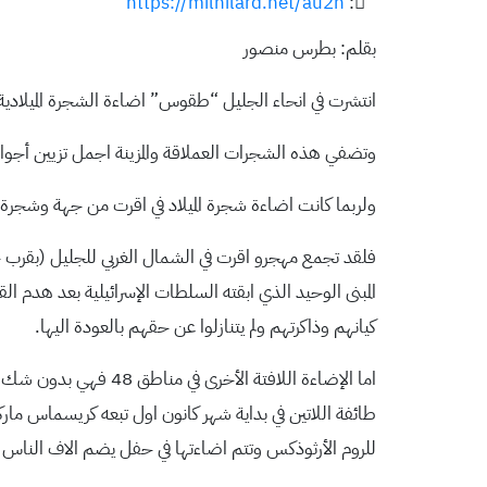
https://milhilard.net/au2n
:
بقلم: بطرس منصور
انتشرت في انحاء الجليل “طقوس” اضاءة الشجرة الميلادية 
وتضفي هذه الشجرات العملاقة والمزينة اجمل تزيين أجواء 
ولربما كانت اضاءة شجرة الميلاد في اقرت من جهة وشجرة ا
المبنى الوحيد الذي ابقته السلطات الإسرائيلية بعد هدم ا
كيانهم وذاكرتهم ولم يتنازلوا عن حقهم بالعودة اليها.
اما الإضاءة اللافتة 
طائفة اللاتين في بداية شهر كانون اول تبعه كريسماس ما
للروم الأرثوذكس وتتم اضاءتها في حفل يضم الاف الناس والشخص