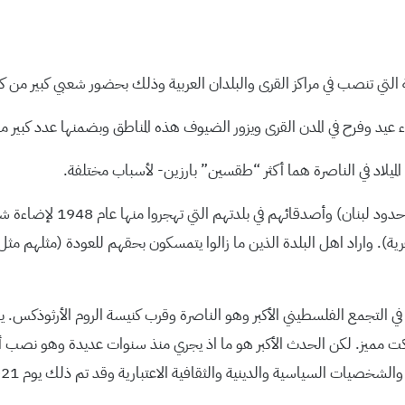
التي تنصب في مراكز القرى والبلدان العربية وذلك بحضور شعبي كبير من كل
عيد وفرح في المدن القرى ويزور الضيوف هذه المناطق وبضمنها عدد كبير م
لميلاد في الناصرة هما أكثر “طقسين” بارزين- لأسباب مختلفة.
فلقد تجمع مهجرو اقرت في الش
لقرية). واراد اهل البلدة الذين ما زالوا يتمسكون بحقهم للعودة (مثلهم م
الأخرى في مناطق 48 فهي بدون شك في التجمع الفلسطيني الأكبر وهو الناصرة وقرب كنيسة الروم
ركت مميز. لكن الحدث الأكبر هو ما اذ يجري منذ سنوات عديدة وهو نصب أك
يات السياسية والدينية والثقافية الاعتبارية وقد تم ذلك يوم 2021-12-12.