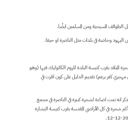
 الطوائف المسيحية ومن المسلمين ايضًا.
ن اليهود وخاصة في بلدات مثل الناصرة او حيفا.
مال الغربي للجليل (بقرب حدود لبنان) وأصدقائهم في بلدتهم التي تهجروا منها عام 1948 لإضاءة شجرة الميلاد بقرب كنيسة البلدة للروم الكاثوليك فيها (وهو
ثل مهجري كفر برعم) تقديم الدليل على كون اقرت في
 الأرثوذكس. يذكر انه تمت اضاءة لشجرة كبيرة في الناصرة في مجمع
بر شجرة في كل الأراضي المقدسة بقرب كنيسة البشارة