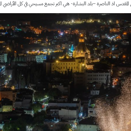
 المقدس اذ الناصرة –بلد البشارة- هي اكبر تجمع مسيحي في كل الأراضي ال