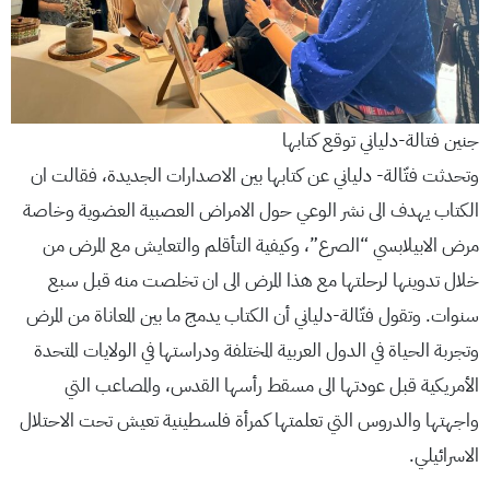
جنين فتالة-دلياني توقع كتابها
وتحدثت فتّالة- دلياني عن كتابها بين الاصدارات الجديدة، فقالت ان
الكتاب يهدف الى نشر الوعي حول الامراض العصبية العضوية وخاصة
مرض الابيلابسي “الصرع”، وكيفية التأقلم والتعايش مع المرض من
خلال تدوينها لرحلتها مع هذا المرض الى ان تخلصت منه قبل سبع
سنوات. وتقول فتّالة-دلياني أن الكتاب يدمج ما بين المعاناة من المرض
وتجربة الحياة في الدول العربية المختلفة ودراستها في الولايات المتحدة
الأمريكية قبل عودتها الى مسقط رأسها القدس، والمصاعب التي
واجهتها والدروس التي تعلمتها كمرأة فلسطينية تعيش تحت الاحتلال
الاسرائيلي.