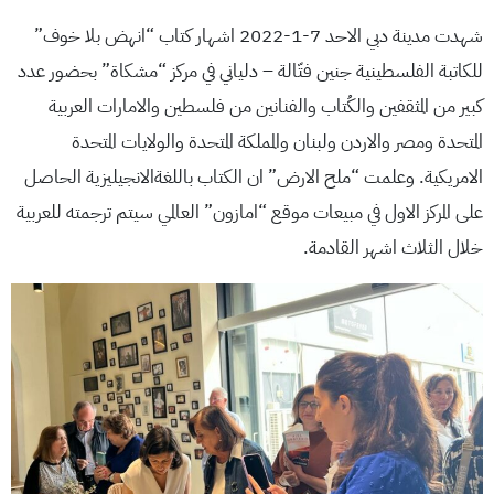
شهدت مدينة دبي الاحد 7-1-2022 اشهار كتاب “انهض بلا خوف”
للكاتبة الفلسطينية جنين فتّالة – دلياني في مركز “مشكاة” بحضور عدد
كبير من المثقفين والكُتاب والفنانين من فلسطين والامارات العربية
المتحدة ومصر والاردن ولبنان والمملكة المتحدة والولايات المتحدة
الامريكية. وعلمت “ملح الارض” ان الكتاب باللغةالانجيليزية الحاصل
على المركز الاول في مبيعات موقع “امازون” العالمي سيتم ترجمته للعربية
خلال الثلاث اشهر القادمة.