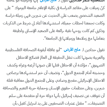
الصحفية سمر حدادين
تقول لـ
ملح الأرض
إنها والزميلة أبو عاقلة
كنّ زميلات على مقاعد الدراسة في بكلية الإعلام جامعة اليرموك ” على
الصعيد الشخصي يصعب علي الحديث عن شيرين فهي زميلة دراسة
وكانت تجمعنا لحظات جميلة، استشهادها أعاد لي شريط من الذكريات
وذكرني كم كانت روحها نقية ،رائعة على الصعيد الإنساني ولطيفة
بتعاملها مع زملاءها وزميلاتها في الجامعة”.
تقول حدادين لـ
ملح الأرض
“أبو عاقلة أيقونة الصحافة الفلسطينية
والعربية بصوتها كانت تنقل الحقيقة الى العالم فضائع الاحتلال
الصهيوني”، مؤكدة أن الاحتلال قتلها لأن صوتها أرعبه وعراه وكشف
وحشيته أمام المجتمع الدولي”، وتضيف أن خبر استشهادها برصاص
الاحتلال الإسرائيلي مفجع وصادم، وعلى المجتمع الدولي معاقبة قتلة
شيرين، وعلى منظمات حقوق الإنسان وحماية حرية التعبير والصحافة
أن تتوقف عن تصنيف إسرائيل بأنها دولة حرة أو متقدمة على سلم
التصنيفات، ” مقتل عشرات الصحفيين على يد اسرئيل كفيل بأن