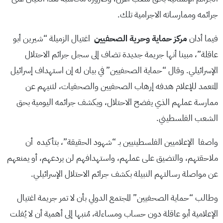
جرائمه وممارساته الاجرامية تلك.
فيما أدان
مركز
حماية
وحرية
الصحفيين
اغتيال الزميلة “شيرين أبو
عاقلة”، مبينا أنها جريمة جديدة تضاف إلى سجل جرائم الاحتلال
الإسرائيلي. وقال “حماية الصحفيين” في بيان له إن استهداف إسرائيل
المتعمد للإعلام هدفه إرهاب الصحفيين والصحفيات، لثنيهم عن
ممارسة عملهم الذي يفضح الاحتلال، ويكشف جرائمه اليومية بحق
الشعب الفلسطيني.
واصفا الإعلاميين الفلسطينيين بـ “شهود الحقيقة”، بتأكيده أن
ملاحقتهم، والتضيق على عملهم، واستهدافهم لن يردعهم، أو يمنعهم
عن مواصلة رسالتهم النبيلة بكشف جرائم الاحتلال الإسرائيلي.
وطالب “حماية الصحفيين” المجتمع الدولي بأن لا تمر جريمة اغتيال
الإعلامية أبو عاقلة دون حساب ومساءلة، مُنبها إلى أهمية أن لا يُفلت