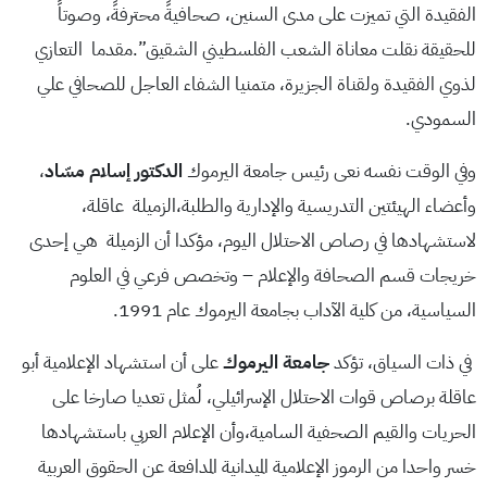
الفقيدة التي تميزت على مدى السنين، صحافيةً محترفةً، وصوتاً
للحقيقة نقلت معاناة الشعب الفلسطيني الشقيق”.مقدما التعازي
لذوي الفقيدة ولقناة الجزيرة، متمنيا الشفاء العاجل للصحافي علي
السمودي.
وفي الوقت نفسه نعى رئيس جامعة اليرموك
الدكتور
إسلام
مسّاد
،
وأعضاء الهيئتين التدريسية والإدارية والطلبة،الزميلة عاقلة،
لاستشهادها في رصاص الاحتلال اليوم، مؤكدا أن الزميلة هي إحدى
خريجات قسم الصحافة والإعلام – وتخصص فرعي في العلوم
السياسية، من كلية الآداب بجامعة اليرموك عام 1991.
في ذات السياق، تؤكد
جامعة اليرموك
على أن استشهاد الإعلامية أبو
عاقلة برصاص قوات الاحتلال الإسرائيلي، لُمثل تعديا صارخا على
الحريات والقيم الصحفية السامية،وأن الإعلام العربي باستشهادها
خسر واحدا من الرموز الإعلامية الميدانية المدافعة عن الحقوق العربية