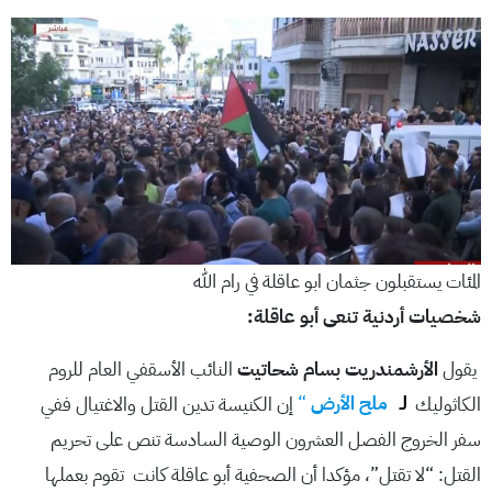
المئات يستقبلون جثمان ابو عاقلة في رام الله
شخصيات أردنية تنعى أبو عاقلة:
يقول
الأرشمندريت بسام شحاتيت
النائب الأسقفي العام للروم
الكاثوليك
لـ
ملح الأرض
“
إن الكنيسة تدين القتل والاغتيال ففي
سفر الخروج الفصل العشرون الوصية السادسة تنص على تحريم
القتل: “لا تقتل”، مؤكدا أن الصحفية أبو عاقلة كانت تقوم بعملها