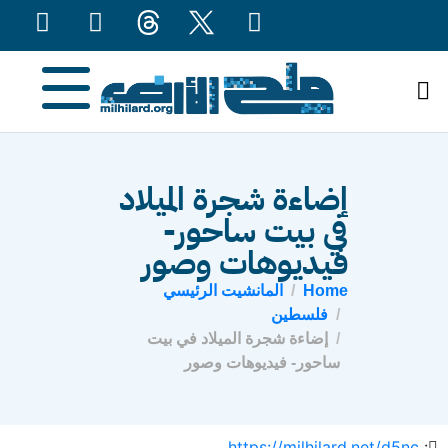
content
إضاءة شجرة الميلاد
في بيت ساحور-
فيديوهات وصور
Home
المانشيت الرئيسي
فلسطين
إضاءة شجرة الميلاد في بيت
ساحور- فيديوهات وصور
https://milhilard.net/d5nc
: