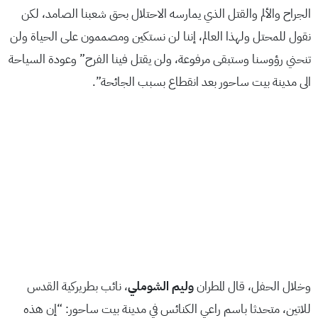
الجراح والألم والقتل الذي يمارسه الاحتلال بحق شعبنا الصامد، لكن
نقول للمحتل ولهذا العالم، إننا لن نستكين ومصممون على الحياة ولن
تنحني رؤوسنا وستبقى مرفوعة، ولن يقتل فينا الفرح” وعودة السياحة
الى مدينة بيت ساحور بعد انقطاع بسبب الجائحة”.
وخلال الحفل، قال المطران
وليم الشوملي
، نائب بطريركية القدس
للاتين، متحدثا باسم راعي الكنائس في مدينة بيت ساحور: “إن هذه