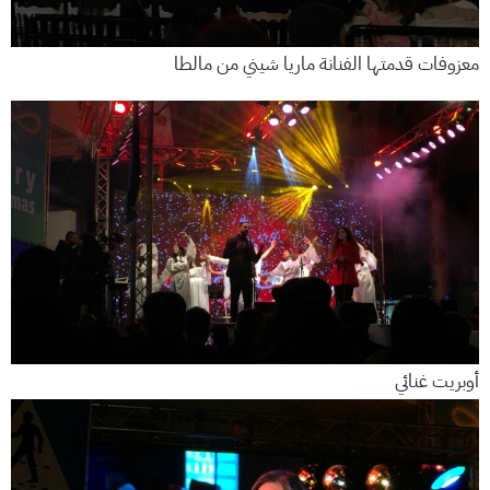
معزوفات قدمتها الفنانة ماريا شيني من مالطا
أوبريت غنائي