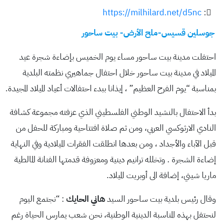
https://milhilard.net/d5nc
:
جوسلين قسيس-ملح الأرض- بيت ساحور
احتفلت مدينة بيت ساحور مساء يوم الخميس بإضاءة شجرة عيد
الميلاد في مدينة بيت ساحور خلال احتفال جماهيري نظمته البلدية
بمناسبة “يوم الفرح العظيم” ، إيذانا ببدء احتفالات أعياد الميلاد المجيدة.
بدأ الاحتفال بالنشيد الوطني الفلسطيني الذي عزفته مجموعة كشافة
النادي الارثوكسي العربي، ومن ثم صلاة افتتاحية ومباركة للحفل من
قبل الآباء والأجداد ، ومن بعدها انطلقت الفقرات الميلادية وفي النهاية
إضاءة الشجرة . وتخلله ترانيم دينية ومعزوفة قدمتها الفنانة المالطية
ماريا شيني، إضافة الى أوبريت الميلاد.
وقال رئيس بلدية بيت ساحور السيد
هاني الحايك
: “نجتمع اليوم
لنحتفل بهذه المناسبة الدينية الوطنية، نحن شعب يمارس الحياة رغم