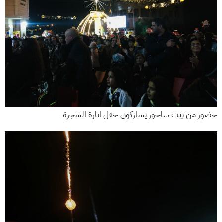
حضور من بيت ساحور يشاركون حفل انارة الشجرة