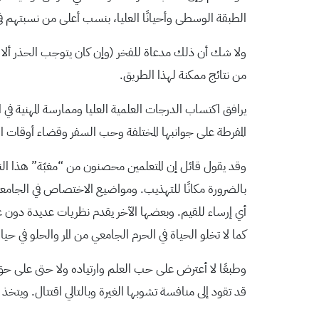
الطبقة الوسطى وأحيانًا العليا، بنسب أعلى من نسبتهم في
ولا شك أن ذلك مدعاة للفخر (وإن كان يتوجب الحذر ألا ي
من نتائج ممكنة لهذا الطريق.
يرافق اكتساب الدرجات العلمية العليا وممارسة المهنية في
المفرطة على جوانبها المختلفة وحب السفر وقضاء أوقات الف
وقد يقول قائل إن المتعلمين محصنون من “مغبّة” هذا الن
بالضرورة مكانًا للتهذيب. ومواضيع الاختصاص في الجامع
أي إرساء للقيم. وبعضها الآخر يقدم نظريات عديدة دون
كما لا تخلو الحياة في الحرم الجامعي من المر والحلو في
وطبعًا لا أعترض على حب العلم وارتياده ولا حتى على حق 
قد تقود إلى منافسة تشوبها الغيرة وبالتالي اقتتال. ويتخذ ا