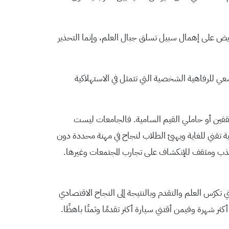
ريض على إهمال سبيل تسلق جبال العلم، وإنما التحذير
سعي للرفاهية الشخصية التي تتمثل في الاستهلاكية
مثقفين أو حاملي القيم السامية. فالجامعات ليست
 تقني للغاية ويهيئ الطلاب لنجاح في مهنة محددة دون
هذب ومثقف للإنكشاف على تجارب المجتمعات وغيرها.
تكرّس العلم والتقدم وبالنتيجة إلى النجاح الاقتصادي
كثر شهرة وفيمن أقتني سيارة أكثر تقدمًا وثمنًا باهظًا.