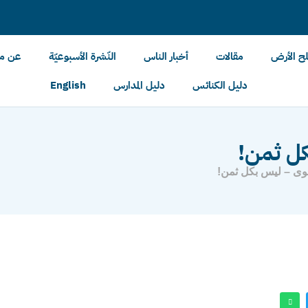
لح الأرض
مقالات
أخبار الناس
النّشرة الأسبوعيّة
عن مل
دليل الكنائس
دليل المدارس
English
كل ثمن!
وى – ليس بكل ثمن!