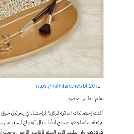
https://milhilard.net/bh20
:
بقلم: بطرس منصور
أكدت إحصائيات الدائرة المركزية للإحصاء في إسرائيل حو
عرفناه سابقًا وهو صحيح أيضًا حيال أوضاع المسيحيين عام
لأولادهم وإن تطلب الأمر السفر لأقاصي الأرض. وحيث أن 