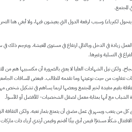
 المجتمع.
تحول لكبرياء) وسبب لرفعة الدول التي يعيشون فيها، ولا أبغي هنا التح
 العمل زيادة في الدخل وبالتالي ارتفاع في مستوى المعيشة. ويترجم ذلك في 
راغ في التسلية وغيرها.
جاح. ولكن نيل الشهادات العليا لا يعني بالضرورة أن مكتسبيها هم من ال
ات تتفاوت من حيث نوعيتها وما تقدمه للطالب. فبعض المساقات الجامعية
 علاقة بقيم مفيدة لخير المجتمع وبعضها لربما يساهم في تشكيل شخص م
 حياة الشباب مع أنها بمثابة معمل لصقل الشخصيات- للأفضل أو للأسوأ.
كل من يتعب ويسهر في عمل مضني أن يتمتع بثمار تعبه. ولكن الثقافة التي 
لاقتتال شكلًا مستترًا فيمن أبني بيتًا أفخم وفيمن أرتدي أزياء ذات ماركات أ