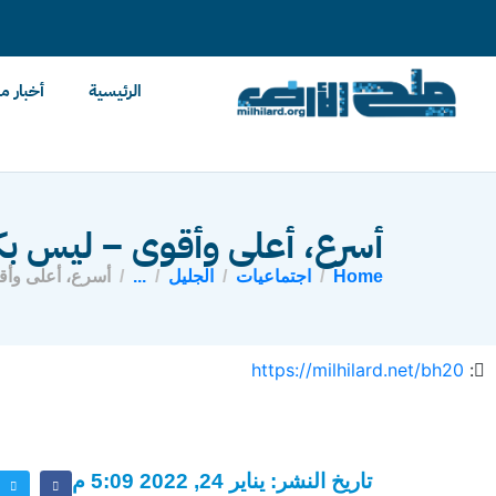
content
الرئيسية
أخبار م
أسرع، أعلى وأقوى – ليس ب
Home
اجتماعيات
الجليل
...
أسرع، أعلى وأق
https://milhilard.net/bh20
:
تاريخ النشر: يناير 24, 2022 5:09 م