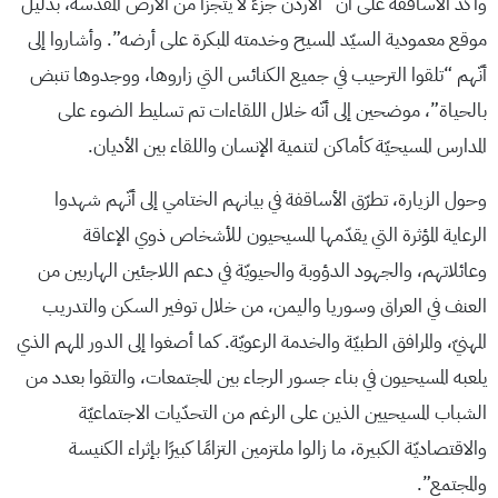
وأكد الأساقفة على أنّ “الأردن جزءٌ لا يتجزأ من الأرض المقدّسة، بدليل
موقع معمودية السيّد المسيح وخدمته المبكرة على أرضه”. وأشاروا إلى
أنّهم “تلقوا الترحيب في جميع الكنائس التي زاروها، ووجدوها تنبض
بالحياة”، موضحين إلى أنّه خلال اللقاءات تم تسليط الضوء على
المدارس المسيحيّة كأماكن لتنمية الإنسان واللقاء بين الأديان.
وحول الزيارة، تطرّق الأساقفة في بيانهم الختامي إلى أنّهم شهدوا
الرعاية المؤثرة التي يقدّمها المسيحيون للأشخاص ذوي الإعاقة
وعائلاتهم، والجهود الدؤوبة والحيويّة في دعم اللاجئين الهاربين من
العنف في العراق وسوريا واليمن، من خلال توفير السكن والتدريب
المهنيّ، والمرافق الطبيّة والخدمة الرعويّة. كما أصغوا إلى الدور المهم الذي
يلعبه المسيحيون في بناء جسور الرجاء بين المجتمعات، والتقوا بعدد من
الشباب المسيحيين الذين على الرغم من التحدّيات الاجتماعيّة
والاقتصاديّة الكبيرة، ما زالوا ملتزمين التزامًا كبيرًا بإثراء الكنيسة
والمجتمع”.