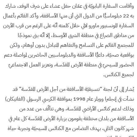
وأقامت السفارة البابويّة في عمّان حفل عشاء على شرف الوفد، شارك
به 22 دبلوماسيًّا من الدول التي أتى منها الأساقفة، وأكد القائم بأعمال
السفارة المونسنيور ماورو لالي خلال كلمته أنّه على الرغم من قرب الأردن
من مناطق الصراع في منطقة الشرق الأوسط، إلا أنّه بنى نموذجًا
للمجتمع القائم على التسامح والتفاهم المتبادل بدون أوهام، ولكن
بواقعية صحيّة، داعيًّا الأساقفة والدبلوماسيين الحاضرين لمواصلة دعم
الحضور المسيحيّ في منطقة الأرض المقدّسة، وتعزيز العمل الاجتماعيّ
لجميع الكنائس.
يُشار إلى أنّ لجنة “تنسيقيّة الأساقفة من أجل الأرض المقدّسة” قد
نشأت في إنجلترا وويلز عام 1998 بموافقة الكرسي الرسولي (الفاتيكان)
وذلك لدعم كنائس الأراضي المقدّسة، وهي تتألّف من عدد من
الأساقفة من بلدان مختلفة يقومون بزيارة الأرض المقدّسة كل عام في
شهر كانون الثاني، بهدف التضامن مع الكنائس المسيحيّة وتجربة حياة