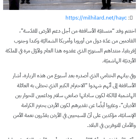
https://milhilard.net/hayc
:
اختتم وفد “منسقيّة الأساقفة من أجل دعم الأرض المقدّسة”،
القادمين من عدّة دول من أوروبا وأمريكا الشماليّة وكندا وجنوب
إفريقيا، منتداهم السنويّ الذي عقدوه هذا العام ولأوّل مرة في المملكة
الأردنيّة الهاشميّة.
وفي بيانهم الختامي الذي أصدره بعد أسبوع من هذه الزيارة، أشار
الأساقفة إلى أنّهم شهدوا “الاحترام الكبير الذي تحظى به العائلة
الهاشمية المالكة لكون ساداتها صانعي سلام وداعمين للحوار بين
الأديان”، وعبّروا أيضًا عن تقديرهم لكون الأردن يحترم الكرامة
الإنسانيّة، مؤكدين على أنّ المسيحيين في الأردن يقدّرون نعمة الأمن
والأمان المتوفرين في البلاد.