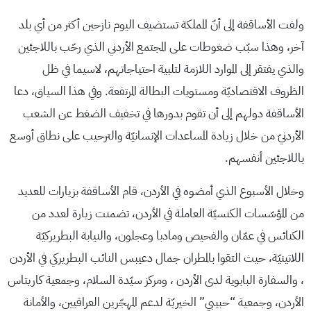
ولفت الأساقفة إلى أنّ المملكة تستضيف اليوم نازحين أكثر من أي بلد
آخر، وهذا سبّب ضغوطات على المجتمع الأردني الذي رحّب باللاجئين
والذي يفتقر إلى الموارد اللازمة لتلبية احتياجاتهم، لاسيما في ظل
الظروف الاقتصاديّة ومستويات البطالة المرتفعة. وفي هذا السياق، دعا
الأساقفة دولهم إلى أن تقوم بدورها في تخفيف الضغط عن الشعب
الأردنيّ من خلال زيادة المساعدات الإنسانيّة والترحيب على نطاق أوسع
باللاجئين أنفسهم.
وخلال الأسبوع الذي أمضوه في الأردن، قام الأساقفة بزيارات للعديد
من المؤسّسات الكنسيّة العاملة في الأردن، تضمنت زيارة لعدد من
الكنائس في عمّان والفحيص ومادبا وعجلون، والنيابة البطريركيّة
اللاتينيّة، حيث التقوا بالمطران جمال دعيبس النائب البطريركي في الأردن
، والسفارة البابوية لدى الأردن ، ومركز سيّدة السلام، وجمعية كاريتاس
الأردن، وجمعية “حبيبي” الخيريّة لدعم المهجّرين العراقيين، والأمانة