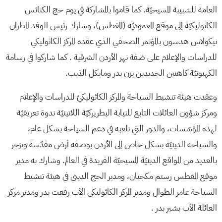
العامة للشبيبة المسيحيّة. كما قاموا بالمشاركة في يوم حج الكنائس
الكاثوليكيّة إلى موقع المعموديّة (المغطس)، وشارك رئيس الوفد المطران
نيكولاس هدسون بالمؤتمر الصحفي الذي عقده المركز الكاثوليكي
للدراسات والإعلام على ضفة نهر الأردن الشرقية . كما شاركوا في رسامة
الكهنوتيّة كاهنين الجديدين يزن بدر ومايكل الذيب.
وعقدت هيئة تنشيط السياحة والمركز الكاثوليكيّ للدراسات والإعلام
ومركز شؤون العائلات التابع للنيابة البطريركيّة اللاتينيّة ندوة تعريفيّة
لهذه المؤسّسات، والدور التي تلعبه في دعم السياحة بشكل عام،
والسياحة الدينيّة بشكل خاص إلى الأردن بوصفه أرض مقدّسة وتزخر
بالعديد من المواقع الدينيّة المسيحيّة الفريدة في العالم. وشارك به مدير
موقع المغطس رستم مكجيان، ومدير الحج الديني في هيئة تنشيط
السياحة عامر الطوال ومدير المركز الكاثوليكي الأب رفعت بدر ومدير مركز
العائلة الأب بشير بدر .